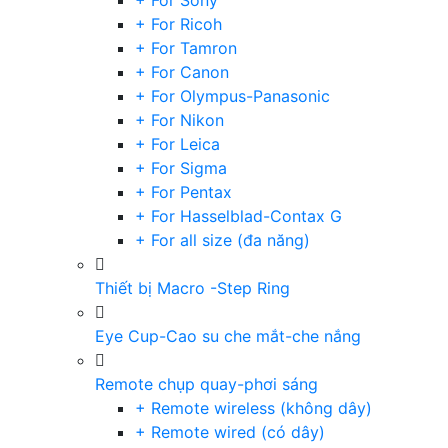
+ For Sony
+ For Ricoh
+ For Tamron
+ For Canon
+ For Olympus-Panasonic
+ For Nikon
+ For Leica
+ For Sigma
+ For Pentax
+ For Hasselblad-Contax G
+ For all size (đa năng)
Thiết bị Macro -Step Ring
Eye Cup-Cao su che mắt-che nắng
Remote chụp quay-phơi sáng
+ Remote wireless (không dây)
+ Remote wired (có dây)