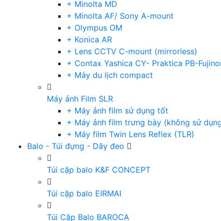
+ Minolta MD
+ Minolta AF/ Sony A-mount
+ Olympus OM
+ Konica AR
+ Lens CCTV C-mount (mirrorless)
+ Contax Yashica CY- Praktica PB-Fujino
+ Máy du lịch compact
Máy ảnh Film SLR
+ Máy ảnh film sử dụng tốt
+ Máy ảnh film trưng bày (không sử dụn
+ Máy film Twin Lens Reflex (TLR)
Balo - Túi đựng - Dây đeo
Túi cặp balo K&F CONCEPT
Túi cặp balo EIRMAI
Túi Cặp Balo BAROCA