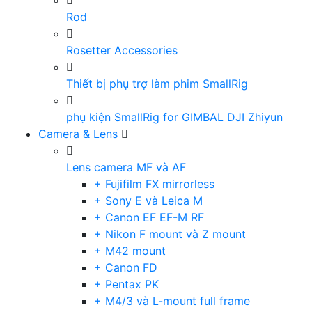
Rod
Rosetter Accessories
Thiết bị phụ trợ làm phim SmallRig
phụ kiện SmallRig for GIMBAL DJI Zhiyun
Camera & Lens
Lens camera MF và AF
+ Fujifilm FX mirrorless
+ Sony E và Leica M
+ Canon EF EF-M RF
+ Nikon F mount và Z mount
+ M42 mount
+ Canon FD
+ Pentax PK
+ M4/3 và L-mount full frame