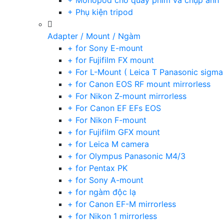
+ Monopod cho quay phim và chụp ảnh
+ Phụ kiện tripod
Adapter / Mount / Ngàm
+ for Sony E-mount
+ for Fujifilm FX mount
+ For L-Mount ( Leica T Panasonic sigma
+ for Canon EOS RF mount mirrorless
+ For Nikon Z-mount mirrorless
+ For Canon EF EFs EOS
+ For Nikon F-mount
+ for Fujifilm GFX mount
+ for Leica M camera
+ for Olympus Panasonic M4/3
+ for Pentax PK
+ for Sony A-mount
+ for ngàm độc lạ
+ for Canon EF-M mirrorless
+ for Nikon 1 mirrorless