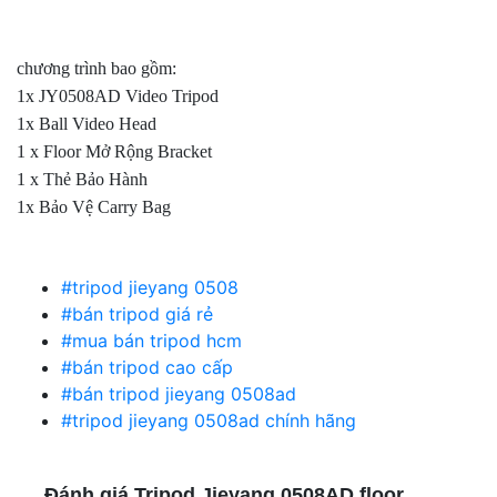
chương trình bao gồm:
1x JY0508AD Video Tripod
1x Ball Video Head
1 x Floor Mở Rộng Bracket
1 x Thẻ Bảo Hành
1x Bảo Vệ Carry Bag
#tripod jieyang 0508
#bán tripod giá rẻ
#mua bán tripod hcm
#bán tripod cao cấp
#bán tripod jieyang 0508ad
#tripod jieyang 0508ad chính hãng
Đánh giá Tripod Jieyang 0508AD floor