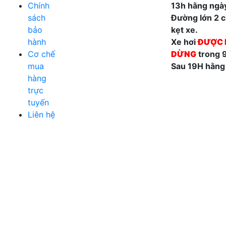
Chính
13h hằng ngà
sách
Đường lớn 2 ch
bảo
kẹt xe.
hành
Xe hơi
ĐƯỢC 
Cơ chế
DỪNG
trong 
mua
Sau 19H hằng
hàng
trực
tuyến
Liên hệ