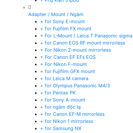
+ Phụ kiện tripod
Adapter / Mount / Ngàm
+ for Sony E-mount
+ for Fujifilm FX mount
+ For L-Mount ( Leica T Panasonic sigma
+ for Canon EOS RF mount mirrorless
+ For Nikon Z-mount mirrorless
+ For Canon EF EFs EOS
+ For Nikon F-mount
+ for Fujifilm GFX mount
+ for Leica M camera
+ for Olympus Panasonic M4/3
+ for Pentax PK
+ for Sony A-mount
+ for ngàm độc lạ
+ for Canon EF-M mirrorless
+ for Nikon 1 mirrorless
+ for Samsung NX