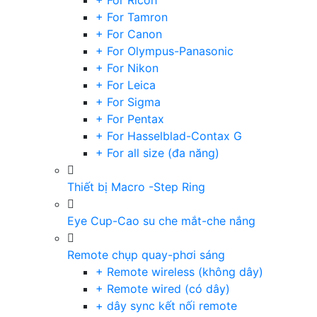
+ For Ricoh
+ For Tamron
+ For Canon
+ For Olympus-Panasonic
+ For Nikon
+ For Leica
+ For Sigma
+ For Pentax
+ For Hasselblad-Contax G
+ For all size (đa năng)
Thiết bị Macro -Step Ring
Eye Cup-Cao su che mắt-che nắng
Remote chụp quay-phơi sáng
+ Remote wireless (không dây)
+ Remote wired (có dây)
+ dây sync kết nối remote