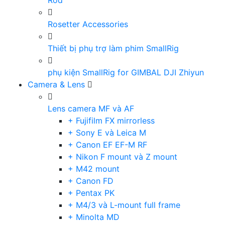
Rod
Rosetter Accessories
Thiết bị phụ trợ làm phim SmallRig
phụ kiện SmallRig for GIMBAL DJI Zhiyun
Camera & Lens
Lens camera MF và AF
+ Fujifilm FX mirrorless
+ Sony E và Leica M
+ Canon EF EF-M RF
+ Nikon F mount và Z mount
+ M42 mount
+ Canon FD
+ Pentax PK
+ M4/3 và L-mount full frame
+ Minolta MD