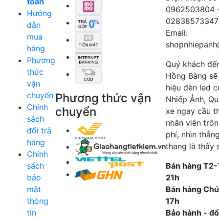
toán
0962503804 
Hướng
02838573347
dẫn
Email:
mua
shopnhiepanh
hàng
Phương
Quý khách đế
thức
Hồng Bàng sẽ
vận
hiệu đèn led 
chuyển
Phương thức vận
Nhiếp Ảnh, Qu
Chính
chuyển
xe ngay cầu t
sách
nhân viên trô
đổi trả
phí, nhìn thẳn
hàng
thang là thấy 
Chính
sách
Bán hàng T2-
bảo
21h
mật
Bán hàng Chủ
thông
17h
tin
Bảo hành - đổi