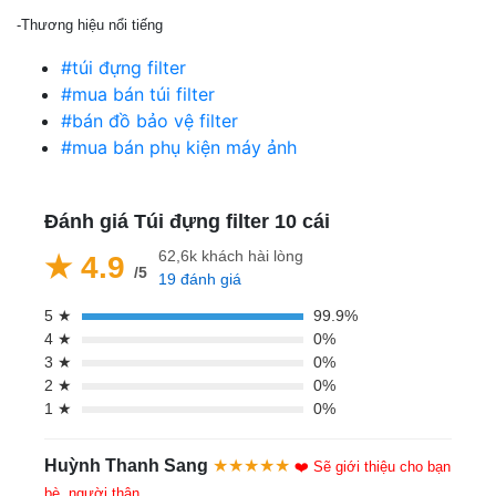
-Thương hiệu nổi tiếng
#túi đựng filter
#mua bán túi filter
#bán đồ bảo vệ filter
#mua bán phụ kiện máy ảnh
Đánh giá Túi đựng filter 10 cái
62,6k khách hài lòng
★ 4.9
/5
19 đánh giá
5 ★
99.9%
4 ★
0%
3 ★
0%
2 ★
0%
1 ★
0%
Huỳnh Thanh Sang
★★★★★
❤️ Sẽ giới thiệu cho bạn
bè, người thân