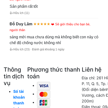
Sản phẩm rất tốt
👍 Hữu ích (11)
Đỗ Duy Lâm
★★★★★
❤️ Sẽ giới thiệu cho bạn bè,
người thân
sáng mới mua chưa dùng mà không biết con này có
chế độ chống nước không nhỉ
👍 Hữu ích (23) · Đánh giá khoảng 1 ngày
Thông
Phương thức thanh
Liên hệ
tin dịch
toán
Địa chỉ: 261 
vụ
P. 11, Q. 5, Tp
(Đối diện bên
Số tài
Vương, cách 
khoản
200m)
thanh
Điện thoại: 0