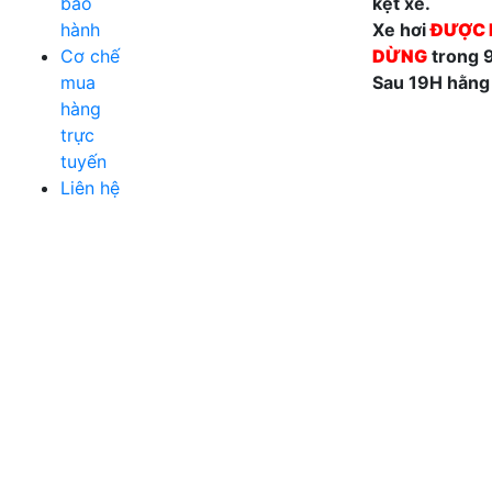
bảo
kẹt xe.
hành
Xe hơi
ĐƯỢC 
Cơ chế
DỪNG
trong 
mua
Sau 19H hằng
hàng
trực
tuyến
Liên hệ