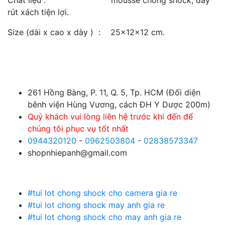
rút xách tiện lợi.
Size (dài x cao x dày ) : 25x12x12 cm.
261 Hồng Bàng, P. 11, Q. 5, Tp. HCM (Đối diện
bênh viện Hùng Vương, cách ĐH Y Dược 200m)
Quý khách vui lòng liên hệ trước khi đến để
chúng tôi phục vụ tốt nhất
0944320120
-
0962503804
-
02838573347
shopnhiepanh@gmail.com
#tui lot chong shock cho camera gia re
#tui lot chong shock may anh gia re
#tui lot chong shock cho may anh gia re