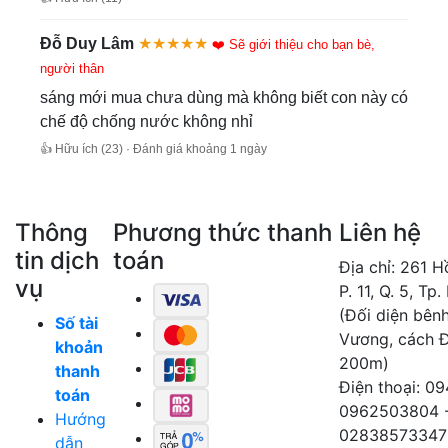
Đỗ Duy Lâm
★★★★★
❤️ Sẽ giới thiệu cho bạn bè,
người thân
sáng mới mua chưa dùng mà không biết con này có
chế độ chống nước không nhỉ
👍 Hữu ích (23) · Đánh giá khoảng 1 ngày
Thông
Phương thức thanh
Liên hệ
tin dịch
toán
Địa chỉ: 261 
vụ
P. 11, Q. 5, Tp
(Đối diện bên
Số tài
Vương, cách 
khoản
200m)
thanh
Điện thoại: 0
toán
0962503804 
Hướng
02838573347
dẫn