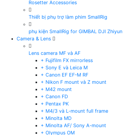
Rosetter Accessories
Thiết bị phụ trợ làm phim SmallRig
phụ kiện SmallRig for GIMBAL DJI Zhiyun
Camera & Lens
Lens camera MF và AF
+ Fujifilm FX mirrorless
+ Sony E và Leica M
+ Canon EF EF-M RF
+ Nikon F mount và Z mount
+ M42 mount
+ Canon FD
+ Pentax PK
+ M4/3 và L-mount full frame
+ Minolta MD
+ Minolta AF/ Sony A-mount
+ Olympus OM