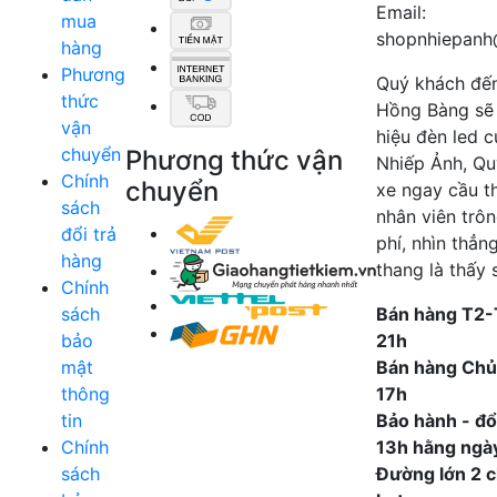
Email:
mua
shopnhiepanh
hàng
Phương
Quý khách đế
thức
Hồng Bàng sẽ
vận
hiệu đèn led 
chuyển
Phương thức vận
Nhiếp Ảnh, Qu
Chính
chuyển
xe ngay cầu t
sách
nhân viên trô
đổi trả
phí, nhìn thẳn
hàng
thang là thấy 
Chính
sách
Bán hàng T2-
bảo
21h
mật
Bán hàng Chủ
thông
17h
tin
Bảo hành - đổi
Chính
13h hằng ngà
sách
Đường lớn 2 ch