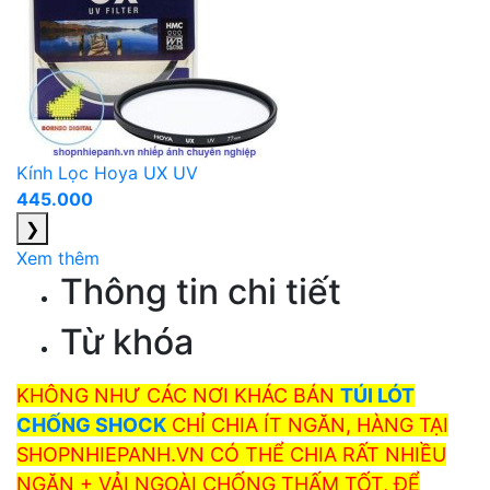
Kính Lọc Hoya UX UV
445.000
❯
Xem thêm
Thông tin chi tiết
Từ khóa
KHÔNG NHƯ CÁC NƠI KHÁC BÁN
TÚI LÓT
CHỐNG SHOCK
CHỈ CHIA ÍT NGĂN, HÀNG TẠI
SHOPNHIEPANH.VN CÓ THỂ CHIA RẤT NHIỀU
NGĂN + VẢI NGOÀI CHỐNG THẤM TỐT, ĐỂ