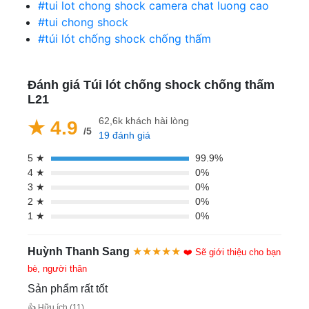
#tui lot chong shock camera chat luong cao
#tui chong shock
#túi lót chống shock chống thấm
Đánh giá Túi lót chống shock chống thấm
L21
62,6k khách hài lòng
★ 4.9
/5
19 đánh giá
5 ★
99.9%
4 ★
0%
3 ★
0%
2 ★
0%
1 ★
0%
Huỳnh Thanh Sang
★★★★★
❤️ Sẽ giới thiệu cho bạn
bè, người thân
Sản phẩm rất tốt
👍 Hữu ích (11)