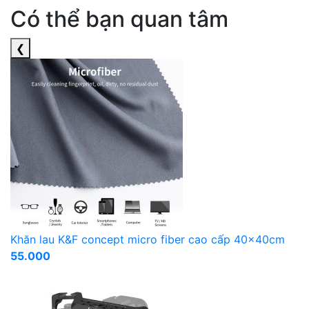
Có thể bạn quan tâm
❮
Khăn lau K&F concept micro fiber cao cấp 40x40cm
55.000