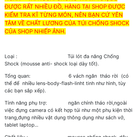
ĐƯỢC RẤT NHIỀU ĐỒ, HÀNG TẠI SHOP ĐƯỢC
KIỂM TRA KĨ TỪNG MÓN, NÊN BẠN CỨ YÊN
TÂM VỀ CHẤT LƯƠNG CỦA TÚI CHỐNG SHOCK
CỦA SHOP NHIẾP ẢNH.
Loại : Túi lót đa năng Chống
Shock (mousse anti- shock loại dày tốt).
Tổng quan: 6 vách ngăn tháo rời (có
thể để nhiều lens-body-flash-linht tinh như hình, tùy
các bạn sắp xếp).
Tính năng phụ trợ: ngăn chính tháo rời,ngoài
việc đựng camera có kết hợp túi như một phụ kiện thời
trang,đựng nhiều vật dụng thông dụng như sách vở,
tablet laptop...
Chất liệu : mousse chống shock, dây