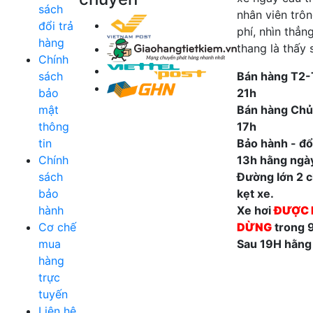
sách
nhân viên trô
đổi trả
phí, nhìn thẳn
hàng
thang là thấy 
Chính
sách
Bán hàng T2-
bảo
21h
mật
Bán hàng Chủ
thông
17h
tin
Bảo hành - đổi
Chính
13h hằng ngà
sách
Đường lớn 2 ch
bảo
kẹt xe.
hành
Xe hơi
ĐƯỢC 
Cơ chế
DỪNG
trong 
mua
Sau 19H hằng
hàng
trực
tuyến
Liên hệ