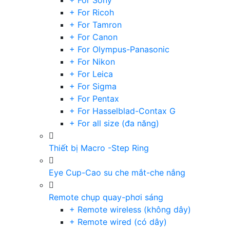
+ For Sony
+ For Ricoh
+ For Tamron
+ For Canon
+ For Olympus-Panasonic
+ For Nikon
+ For Leica
+ For Sigma
+ For Pentax
+ For Hasselblad-Contax G
+ For all size (đa năng)
Thiết bị Macro -Step Ring
Eye Cup-Cao su che mắt-che nắng
Remote chụp quay-phơi sáng
+ Remote wireless (không dây)
+ Remote wired (có dây)