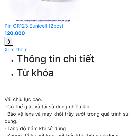
Pin CR123 Eunicell (2pcs)
120.000
❯
Xem thêm
Thông tin chi tiết
Từ khóa
Vải chịu lực cao.
· Có thể giặt và tái sử dụng nhiều lần.
· Bảo vệ lens và máy khỏi trầy sướt trong quá trình sử
dụng.
· Tăng độ bám khi sử dụng
· Không để lại vết keo, vết bẩn khi không sử dụng