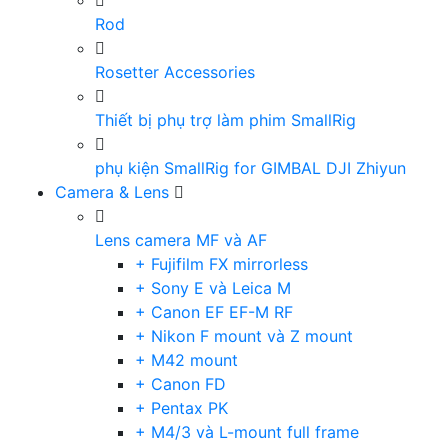
Rod
Rosetter Accessories
Thiết bị phụ trợ làm phim SmallRig
phụ kiện SmallRig for GIMBAL DJI Zhiyun
Camera & Lens
Lens camera MF và AF
+ Fujifilm FX mirrorless
+ Sony E và Leica M
+ Canon EF EF-M RF
+ Nikon F mount và Z mount
+ M42 mount
+ Canon FD
+ Pentax PK
+ M4/3 và L-mount full frame