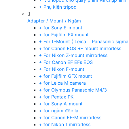
+ Monopod cho quay phim và chụp ảnh
+ Phụ kiện tripod
Adapter / Mount / Ngàm
+ for Sony E-mount
+ for Fujifilm FX mount
+ For L-Mount ( Leica T Panasonic sigma
+ for Canon EOS RF mount mirrorless
+ For Nikon Z-mount mirrorless
+ For Canon EF EFs EOS
+ For Nikon F-mount
+ for Fujifilm GFX mount
+ for Leica M camera
+ for Olympus Panasonic M4/3
+ for Pentax PK
+ for Sony A-mount
+ for ngàm độc lạ
+ for Canon EF-M mirrorless
+ for Nikon 1 mirrorless