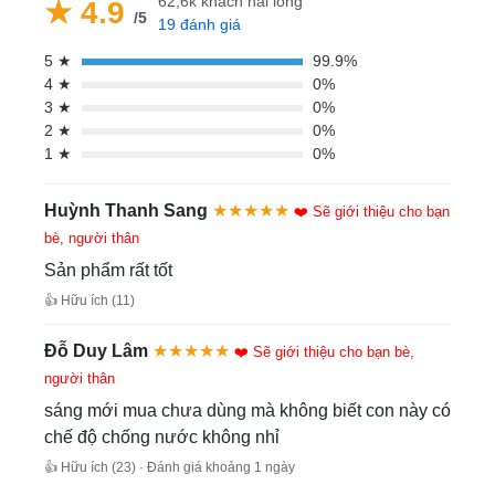
62,6k khách hài lòng
★ 4.9
/5
19 đánh giá
5 ★
99.9%
4 ★
0%
3 ★
0%
2 ★
0%
1 ★
0%
Huỳnh Thanh Sang
★★★★★
❤️ Sẽ giới thiệu cho bạn
bè, người thân
Sản phẩm rất tốt
👍 Hữu ích (11)
Đỗ Duy Lâm
★★★★★
❤️ Sẽ giới thiệu cho bạn bè,
người thân
sáng mới mua chưa dùng mà không biết con này có
chế độ chống nước không nhỉ
👍 Hữu ích (23) · Đánh giá khoảng 1 ngày