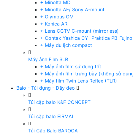
+ Minolta MD
+ Minolta AF/ Sony A-mount
+ Olympus OM
+ Konica AR
+ Lens CCTV C-mount (mirrorless)
+ Contax Yashica CY- Praktica PB-Fujino
+ Máy du lịch compact
Máy ảnh Film SLR
+ Máy ảnh film sử dụng tốt
+ Máy ảnh film trưng bày (không sử dụn
+ Máy film Twin Lens Reflex (TLR)
Balo - Túi đựng - Dây đeo
Túi cặp balo K&F CONCEPT
Túi cặp balo EIRMAI
Túi Cặp Balo BAROCA