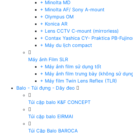
+ Minolta MD
+ Minolta AF/ Sony A-mount
+ Olympus OM
+ Konica AR
+ Lens CCTV C-mount (mirrorless)
+ Contax Yashica CY- Praktica PB-Fujino
+ Máy du lịch compact
Máy ảnh Film SLR
+ Máy ảnh film sử dụng tốt
+ Máy ảnh film trưng bày (không sử dụn
+ Máy film Twin Lens Reflex (TLR)
Balo - Túi đựng - Dây đeo
Túi cặp balo K&F CONCEPT
Túi cặp balo EIRMAI
Túi Cặp Balo BAROCA