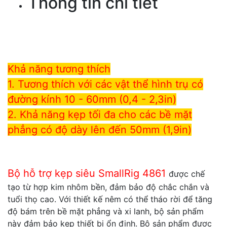
Thông tin chi tiết
Khả năng tương thích
1. Tương thích với các vật thể hình trụ có
đường kính 10 - 60mm (0,4 - 2,3in)
2. Khả năng kẹp tối đa cho các bề mặt
phẳng có độ dày lên đến 50mm (1,9in)
Bộ hỗ trợ kẹp siêu SmallRig 4861
được chế
tạo từ hợp kim nhôm bền, đảm bảo độ chắc chắn và
tuổi thọ cao. Với thiết kế nêm có thể tháo rời để tăng
độ bám trên bề mặt phẳng và xi lanh, bộ sản phẩm
này đảm bảo kẹp thiết bị ổn định. Bộ sản phẩm được