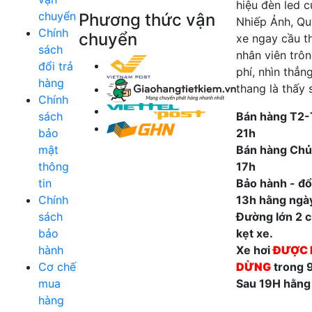
hiệu đèn led 
chuyển
Phương thức vận
Nhiếp Ảnh, Qu
Chính
chuyển
xe ngay cầu t
sách
nhân viên trô
đổi trả
phí, nhìn thẳn
hàng
thang là thấy 
Chính
sách
Bán hàng T2-
bảo
21h
mật
Bán hàng Chủ
thông
17h
tin
Bảo hành - đổi
Chính
13h hằng ngà
sách
Đường lớn 2 ch
bảo
kẹt xe.
hành
Xe hơi
ĐƯỢC 
Cơ chế
DỪNG
trong 
mua
Sau 19H hằng
hàng