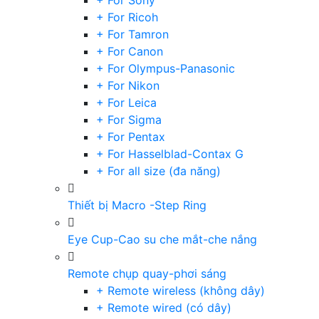
+ For Sony
+ For Ricoh
+ For Tamron
+ For Canon
+ For Olympus-Panasonic
+ For Nikon
+ For Leica
+ For Sigma
+ For Pentax
+ For Hasselblad-Contax G
+ For all size (đa năng)
Thiết bị Macro -Step Ring
Eye Cup-Cao su che mắt-che nắng
Remote chụp quay-phơi sáng
+ Remote wireless (không dây)
+ Remote wired (có dây)