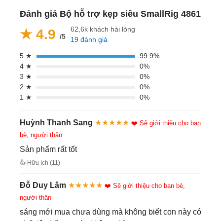
Đánh giá Bộ hỗ trợ kẹp siêu SmallRig 4861
62,6k khách hài lòng
★ 4.9
/5
19 đánh giá
5 ★
99.9%
4 ★
0%
3 ★
0%
2 ★
0%
1 ★
0%
Huỳnh Thanh Sang
★★★★★
❤️ Sẽ giới thiệu cho bạn
bè, người thân
Sản phẩm rất tốt
👍 Hữu ích (11)
Đỗ Duy Lâm
★★★★★
❤️ Sẽ giới thiệu cho bạn bè,
người thân
sáng mới mua chưa dùng mà không biết con này có