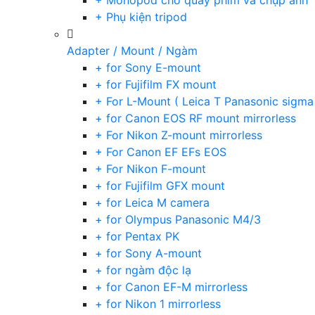
+ Monopod cho quay phim và chụp ảnh
+ Phụ kiện tripod
Adapter / Mount / Ngàm
+ for Sony E-mount
+ for Fujifilm FX mount
+ For L-Mount ( Leica T Panasonic sigma
+ for Canon EOS RF mount mirrorless
+ For Nikon Z-mount mirrorless
+ For Canon EF EFs EOS
+ For Nikon F-mount
+ for Fujifilm GFX mount
+ for Leica M camera
+ for Olympus Panasonic M4/3
+ for Pentax PK
+ for Sony A-mount
+ for ngàm độc lạ
+ for Canon EF-M mirrorless
+ for Nikon 1 mirrorless