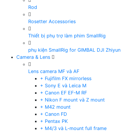
Rod
Rosetter Accessories
Thiết bị phụ trợ làm phim SmallRig
phụ kiện SmallRig for GIMBAL DJI Zhiyun
Camera & Lens
Lens camera MF và AF
+ Fujifilm FX mirrorless
+ Sony E và Leica M
+ Canon EF EF-M RF
+ Nikon F mount và Z mount
+ M42 mount
+ Canon FD
+ Pentax PK
+ M4/3 và L-mount full frame