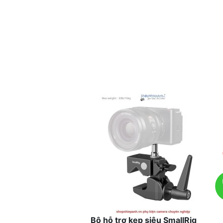
Bộ hỗ trợ kẹp siêu SmallRig