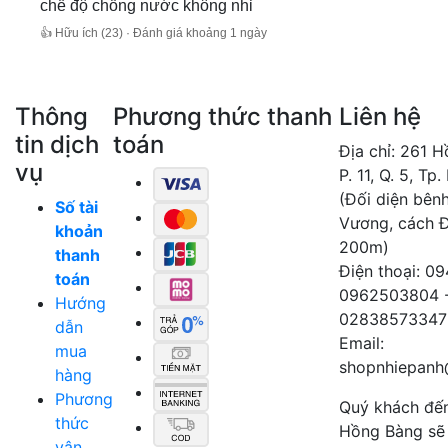
chế độ chống nước không nhỉ
👍 Hữu ích (23) · Đánh giá khoảng 1 ngày
Thông
Phương thức thanh
Liên hệ
tin dịch
toán
Địa chỉ: 261 
vụ
P. 11, Q. 5, Tp
(Đối diện bên
Số tài
Vương, cách 
khoản
200m)
thanh
Điện thoại: 0
toán
0962503804 
Hướng
02838573347
dẫn
Email:
mua
shopnhiepanh
hàng
Phương
Quý khách đế
thức
Hồng Bàng sẽ
vận