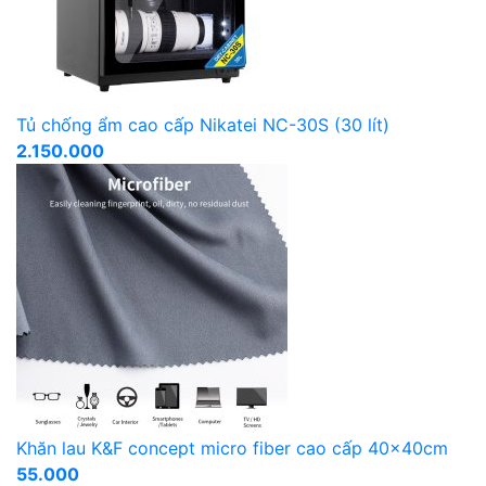
Tủ chống ẩm cao cấp Nikatei NC-30S (30 lít)
2.150.000
Khăn lau K&F concept micro fiber cao cấp 40x40cm
55.000