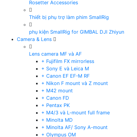
Rosetter Accessories
Thiết bị phụ trợ làm phim SmallRig
phụ kiện SmallRig for GIMBAL DJI Zhiyun
Camera & Lens
Lens camera MF và AF
+ Fujifilm FX mirrorless
+ Sony E và Leica M
+ Canon EF EF-M RF
+ Nikon F mount và Z mount
+ M42 mount
+ Canon FD
+ Pentax PK
+ M4/3 và L-mount full frame
+ Minolta MD
+ Minolta AF/ Sony A-mount
+ Olympus OM