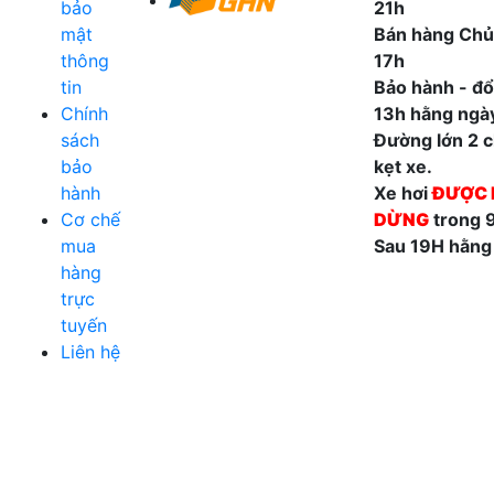
bảo
21h
mật
Bán hàng Chủ
thông
17h
tin
Bảo hành - đổi
Chính
13h hằng ngà
sách
Đường lớn 2 ch
bảo
kẹt xe.
hành
Xe hơi
ĐƯỢC 
Cơ chế
DỪNG
trong 
mua
Sau 19H hằng
hàng
trực
tuyến
Liên hệ