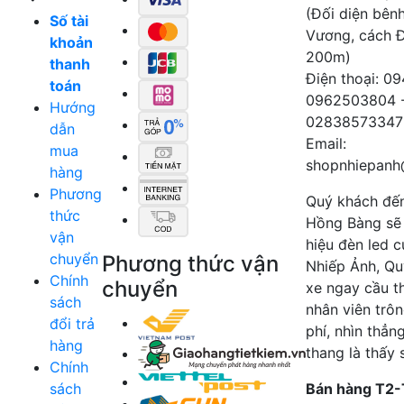
(Đối diện bên
Số tài
Vương, cách 
khoản
200m)
thanh
Điện thoại: 0
toán
0962503804 
Hướng
02838573347
dẫn
Email:
mua
shopnhiepanh
hàng
Phương
Quý khách đế
thức
Hồng Bàng sẽ
vận
hiệu đèn led 
chuyển
Phương thức vận
Nhiếp Ảnh, Qu
Chính
chuyển
xe ngay cầu t
sách
nhân viên trô
đổi trả
phí, nhìn thẳn
hàng
thang là thấy 
Chính
sách
Bán hàng T2-