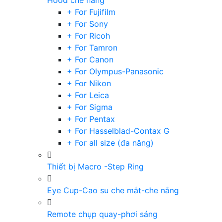
Hood che nắng
+ For Fujifilm
+ For Sony
+ For Ricoh
+ For Tamron
+ For Canon
+ For Olympus-Panasonic
+ For Nikon
+ For Leica
+ For Sigma
+ For Pentax
+ For Hasselblad-Contax G
+ For all size (đa năng)
Thiết bị Macro -Step Ring
Eye Cup-Cao su che mắt-che nắng
Remote chụp quay-phơi sáng