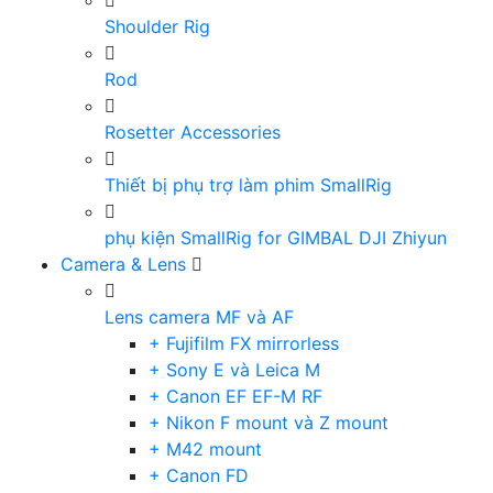
Shoulder Rig
Rod
Rosetter Accessories
Thiết bị phụ trợ làm phim SmallRig
phụ kiện SmallRig for GIMBAL DJI Zhiyun
Camera & Lens
Lens camera MF và AF
+ Fujifilm FX mirrorless
+ Sony E và Leica M
+ Canon EF EF-M RF
+ Nikon F mount và Z mount
+ M42 mount
+ Canon FD