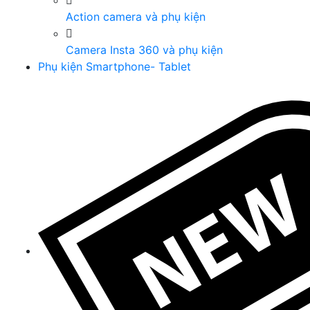
Action camera và phụ kiện
Camera Insta 360 và phụ kiện
Phụ kiện Smartphone- Tablet