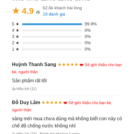
62,6k khách hài lòng
★ 4.9
/5
19 đánh giá
5 ★
99.9%
4 ★
0%
3 ★
0%
2 ★
0%
1 ★
0%
Huỳnh Thanh Sang
★★★★★
❤️ Sẽ giới thiệu cho bạn
bè, người thân
Sản phẩm rất tốt
👍 Hữu ích (11)
Đỗ Duy Lâm
★★★★★
❤️ Sẽ giới thiệu cho bạn bè,
người thân
sáng mới mua chưa dùng mà không biết con này có
chế độ chống nước không nhỉ
👍 Hữu ích (23) · Đánh giá khoảng 1 ngày