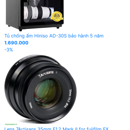
Tủ chống ẩm Hiniso AD-30S bảo hành 5 năm
1.690.000
-3%
Lens 7Artisans 35mm F1.2 Mark II for fujifilm FX