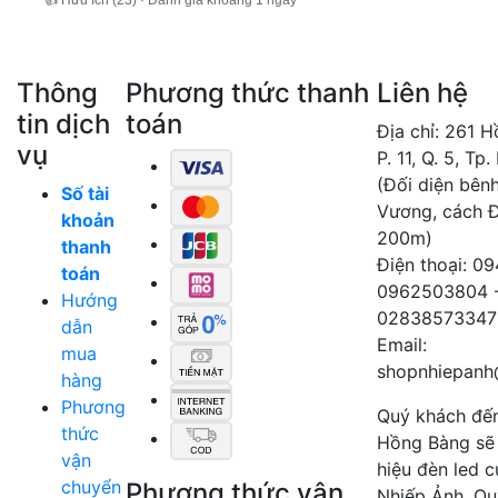
Thông
Phương thức thanh
Liên hệ
tin dịch
toán
Địa chỉ: 261 
vụ
P. 11, Q. 5, Tp
(Đối diện bên
Số tài
Vương, cách 
khoản
200m)
thanh
Điện thoại: 0
toán
0962503804 
Hướng
02838573347
dẫn
Email:
mua
shopnhiepanh
hàng
Phương
Quý khách đế
thức
Hồng Bàng sẽ
vận
hiệu đèn led 
chuyển
Phương thức vận
Nhiếp Ảnh, Qu