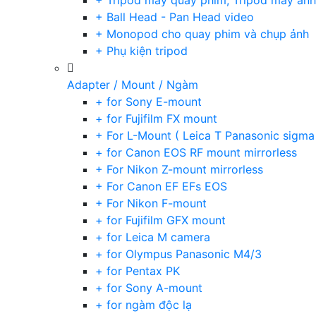
+ Tripod máy quay phim, Tripod máy ảnh,
+ Ball Head - Pan Head video
+ Monopod cho quay phim và chụp ảnh
+ Phụ kiện tripod
Adapter / Mount / Ngàm
+ for Sony E-mount
+ for Fujifilm FX mount
+ For L-Mount ( Leica T Panasonic sigma
+ for Canon EOS RF mount mirrorless
+ For Nikon Z-mount mirrorless
+ For Canon EF EFs EOS
+ For Nikon F-mount
+ for Fujifilm GFX mount
+ for Leica M camera
+ for Olympus Panasonic M4/3
+ for Pentax PK
+ for Sony A-mount
+ for ngàm độc lạ