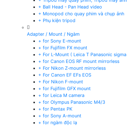
+ Tripod máy quay phim, Tripod máy ảnh,
+ Ball Head - Pan Head video
+ Monopod cho quay phim và chụp ảnh
+ Phụ kiện tripod
Adapter / Mount / Ngàm
+ for Sony E-mount
+ for Fujifilm FX mount
+ For L-Mount ( Leica T Panasonic sigma
+ for Canon EOS RF mount mirrorless
+ For Nikon Z-mount mirrorless
+ For Canon EF EFs EOS
+ For Nikon F-mount
+ for Fujifilm GFX mount
+ for Leica M camera
+ for Olympus Panasonic M4/3
+ for Pentax PK
+ for Sony A-mount
+ for ngàm độc lạ