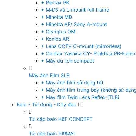
+ Pentax PK
+ M4/3 và L-mount full frame
+ Minolta MD
+ Minolta AF/ Sony A-mount
+ Olympus OM
+ Konica AR
+ Lens CCTV C-mount (mirrorless)
+ Contax Yashica CY- Praktica PB-Fujino
+ Máy du lịch compact
Máy ảnh Film SLR
+ Máy ảnh film sử dụng tốt
+ Máy ảnh film trưng bày (không sử dụn
+ Máy film Twin Lens Reflex (TLR)
Balo - Túi đựng - Dây đeo
Túi cặp balo K&F CONCEPT
Túi cặp balo EIRMAI