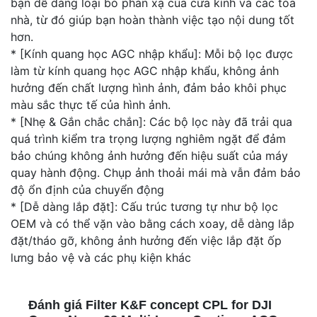
bạn dễ dàng loại bỏ phản xạ của cửa kính và các tòa
nhà, từ đó giúp bạn hoàn thành việc tạo nội dung tốt
hơn.
* [Kính quang học AGC nhập khẩu]: Mỗi bộ lọc được
làm từ kính quang học AGC nhập khẩu, không ảnh
hưởng đến chất lượng hình ảnh, đảm bảo khôi phục
màu sắc thực tế của hình ảnh.
* [Nhẹ & Gắn chắc chắn]: Các bộ lọc này đã trải qua
quá trình kiểm tra trọng lượng nghiêm ngặt để đảm
bảo chúng không ảnh hưởng đến hiệu suất của máy
quay hành động. Chụp ảnh thoải mái mà vẫn đảm bảo
độ ổn định của chuyển động
* [Dễ dàng lắp đặt]: Cấu trúc tương tự như bộ lọc
OEM và có thể vặn vào bằng cách xoay, dễ dàng lắp
đặt/tháo gỡ, không ảnh hưởng đến việc lắp đặt ốp
lưng bảo vệ và các phụ kiện khác
Đánh giá Filter K&F concept CPL for DJI