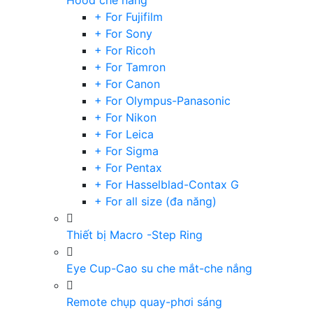
Hood che nắng
+ For Fujifilm
+ For Sony
+ For Ricoh
+ For Tamron
+ For Canon
+ For Olympus-Panasonic
+ For Nikon
+ For Leica
+ For Sigma
+ For Pentax
+ For Hasselblad-Contax G
+ For all size (đa năng)
Thiết bị Macro -Step Ring
Eye Cup-Cao su che mắt-che nắng
Remote chụp quay-phơi sáng