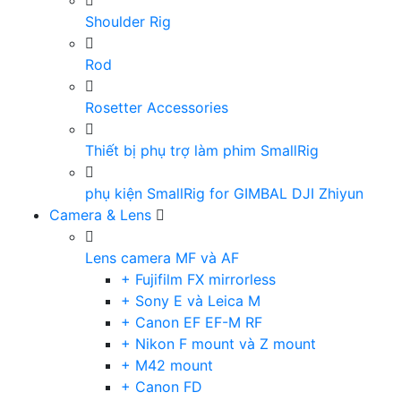
Shoulder Rig
Rod
Rosetter Accessories
Thiết bị phụ trợ làm phim SmallRig
phụ kiện SmallRig for GIMBAL DJI Zhiyun
Camera & Lens
Lens camera MF và AF
+ Fujifilm FX mirrorless
+ Sony E và Leica M
+ Canon EF EF-M RF
+ Nikon F mount và Z mount
+ M42 mount
+ Canon FD