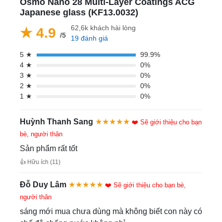
Osmo Nano 28 Multi-Layer Coatings ACG
Japanese glass (KF13.0032)
62,6k khách hài lòng
★ 4.9
/5
19 đánh giá
5 ★
99.9%
4 ★
0%
3 ★
0%
2 ★
0%
1 ★
0%
Huỳnh Thanh Sang
★★★★★
❤️ Sẽ giới thiệu cho bạn
bè, người thân
Sản phẩm rất tốt
👍 Hữu ích (11)
Đỗ Duy Lâm
★★★★★
❤️ Sẽ giới thiệu cho bạn bè,
người thân
sáng mới mua chưa dùng mà không biết con này có