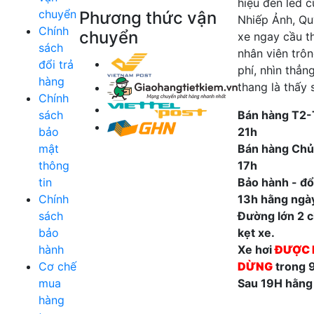
hiệu đèn led 
chuyển
Phương thức vận
Nhiếp Ảnh, Qu
Chính
chuyển
xe ngay cầu t
sách
nhân viên trô
đổi trả
phí, nhìn thẳn
hàng
thang là thấy 
Chính
sách
Bán hàng T2-
bảo
21h
mật
Bán hàng Chủ
thông
17h
tin
Bảo hành - đổi
Chính
13h hằng ngà
sách
Đường lớn 2 ch
bảo
kẹt xe.
hành
Xe hơi
ĐƯỢC 
Cơ chế
DỪNG
trong 
mua
Sau 19H hằng
hàng