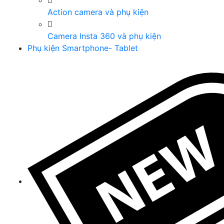
Action camera và phụ kiện
Camera Insta 360 và phụ kiện
Phụ kiện Smartphone- Tablet