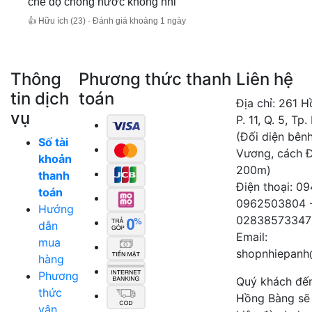
chế độ chống nước không nhỉ
👍 Hữu ích (23) · Đánh giá khoảng 1 ngày
Thông
Phương thức thanh
Liên hệ
tin dịch
toán
Địa chỉ: 261 
vụ
P. 11, Q. 5, Tp
(Đối diện bên
Số tài
Vương, cách 
khoản
200m)
thanh
Điện thoại: 0
toán
0962503804 
Hướng
02838573347
dẫn
Email:
mua
shopnhiepanh
hàng
Phương
Quý khách đế
thức
Hồng Bàng sẽ
vận