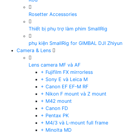
Rosetter Accessories
Thiết bị phụ trợ làm phim SmallRig
phụ kiện SmallRig for GIMBAL DJI Zhiyun
Camera & Lens
Lens camera MF và AF
+ Fujifilm FX mirrorless
+ Sony E và Leica M
+ Canon EF EF-M RF
+ Nikon F mount và Z mount
+ M42 mount
+ Canon FD
+ Pentax PK
+ M4/3 và L-mount full frame
+ Minolta MD