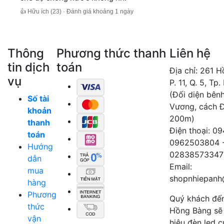
👍 Hữu ích (23) · Đánh giá khoảng 1 ngày
Thông
Phương thức thanh
Liên hệ
tin dịch
toán
Địa chỉ: 261 
vụ
P. 11, Q. 5, Tp
(Đối diện bên
Số tài
Vương, cách 
khoản
200m)
thanh
Điện thoại: 0
toán
0962503804 
Hướng
02838573347
dẫn
Email:
mua
shopnhiepanh
hàng
Phương
Quý khách đế
thức
Hồng Bàng sẽ
vận
hiệu đèn led 