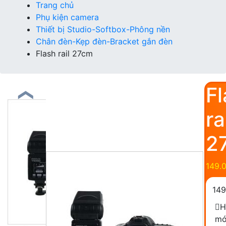
Trang chủ
Phụ kiện camera
Thiết bị Studio-Softbox-Phông nền
Chân đèn-Kẹp đèn-Bracket gắn đèn
Flash rail 27cm
F
❮
ra
2
149.
14
H
mớ