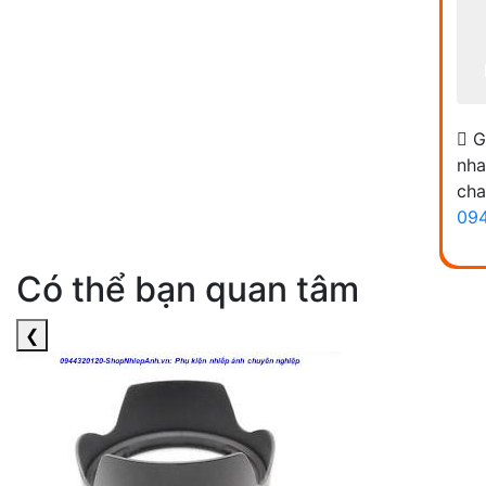
G
nha
cha
09
Có thể bạn quan tâm
❮