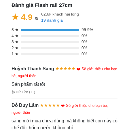
Đánh giá Flash rail 27cm
62,6k khách hài lòng
★ 4.9
/5
19 đánh giá
5 ★
99.9%
4 ★
0%
3 ★
0%
2 ★
0%
1 ★
0%
Huỳnh Thanh Sang
★★★★★
❤️ Sẽ giới thiệu cho bạn
bè, người thân
Sản phẩm rất tốt
👍 Hữu ích (11)
Đỗ Duy Lâm
★★★★★
❤️ Sẽ giới thiệu cho bạn bè,
người thân
sáng mới mua chưa dùng mà không biết con này có
chế độ chống nước không nhỉ