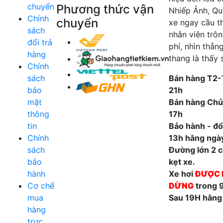
chuyển
Phương thức vận
Nhiếp Ảnh, Qu
Chính
chuyển
xe ngay cầu t
sách
nhân viên trô
đổi trả
phí, nhìn thẳn
hàng
thang là thấy 
Chính
sách
Bán hàng T2-
bảo
21h
mật
Bán hàng Chủ
thông
17h
tin
Bảo hành - đổi
Chính
13h hằng ngà
sách
Đường lớn 2 ch
bảo
kẹt xe.
hành
Xe hơi
ĐƯỢC 
Cơ chế
DỪNG
trong 
mua
Sau 19H hằng
hàng
trực