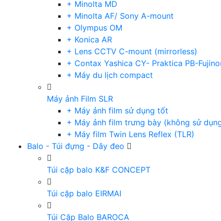
+ Minolta MD
+ Minolta AF/ Sony A-mount
+ Olympus OM
+ Konica AR
+ Lens CCTV C-mount (mirrorless)
+ Contax Yashica CY- Praktica PB-Fujino
+ Máy du lịch compact
Máy ảnh Film SLR
+ Máy ảnh film sử dụng tốt
+ Máy ảnh film trưng bày (không sử dụn
+ Máy film Twin Lens Reflex (TLR)
Balo - Túi đựng - Dây đeo
Túi cặp balo K&F CONCEPT
Túi cặp balo EIRMAI
Túi Cặp Balo BAROCA