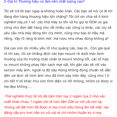
2-Giá trị Thương hiệu có làm nên chất lượng cao?
Tôi sẽ trả lời bạn ngay la không hoàn toàn. Các bạn sẽ nói có lẽ tôi
đang dìm hàng thương hiệu lớn chăng? Tôi chỉ xin chia sẽ ít kinh
nghiệm này,có 1 số các nhà máy sx lớn và họ gọi là OEM-sx gia
công cho đơn đặt hàng cho rất nhiều các công ty khác, các cty sẽ
yêu cầu nhà máy đóng tên cty mình, cũng như bao bì mẫu mã
riêng. Vậy rõ ràng là bình mới mà rượu như nhau đúng không ạ?
Giá cao còn do nhiều yếu tố như quảng cáo, bao bì...Còn giá quá
rẻ thì sao, tôi xin khẳng định các bạn mount rẻ dưới mức bình
thường của thị trường chắc chắn là mount không tốt, các tổ hợp
sx mount không phay tiện sạch mạt sắt, khi gắn vào sẽ rớt vào
sensor máy ảnh, ngoài ra độ dày mỏng không đúng chuẩn sẽ dẫn
đến sai lệch về hình ảnh như đã trình bày trên đây, cũng như 1 ít
chi tiết tỉ mỉ khác như sơn tĩnh điện có tốt không, nhôm có được xi
mạ đẹp không....
-Trải nghiệm thực tế tôi đã cầm trên tay 2 ngàm của 2 nhà sản
xuất khác nhau, 1 ngàm chỉ rẻ hơn tầm 20k so với cái còn lại,
nhưng cái đắt hơn đã được xi mạ crom siêu bóng lên bề mặt, tạo
đẳng cấp pro hơn hẳn so với cái rẻ chỉ nhôm thuần ko xi mạ.