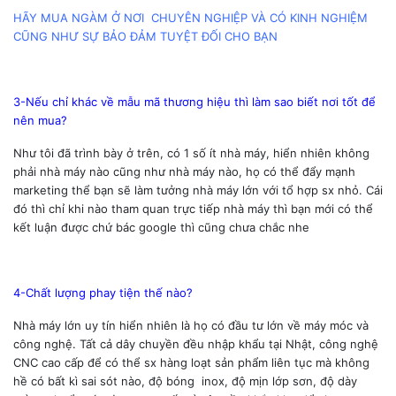
HÃY MUA NGÀM Ở NƠI CHUYÊN NGHIỆP VÀ CÓ KINH NGHIỆM
CŨNG NHƯ SỰ BẢO ĐẢM TUYỆT ĐỐI CHO BẠN
3-Nếu chỉ khác về mẫu mã thương hiệu thì làm sao biết nơi tốt để
nên mua?
Như tôi đã trình bày ở trên, có 1 số ít nhà máy, hiển nhiên không
phải nhà máy nào cũng như nhà máy nào, họ có thể đẩy mạnh
marketing thể bạn sẽ làm tưởng nhà máy lớn với tổ hợp sx nhỏ. Cái
đó thì chỉ khi nào tham quan trực tiếp nhà máy thì bạn mới có thể
kết luận được chứ bác google thì cũng chưa chắc nhe
4-Chất lượng phay tiện thế nào?
Nhà máy lớn uy tín hiển nhiên là họ có đầu tư lớn về máy móc và
công nghệ. Tất cả dây chuyền đều nhập khẩu tại Nhật, công nghệ
CNC cao cấp để có thể sx hàng loạt sản phẩm liên tục mà không
hề có bất kì sai sót nào, độ bóng inox, độ mịn lớp sơn, độ dày