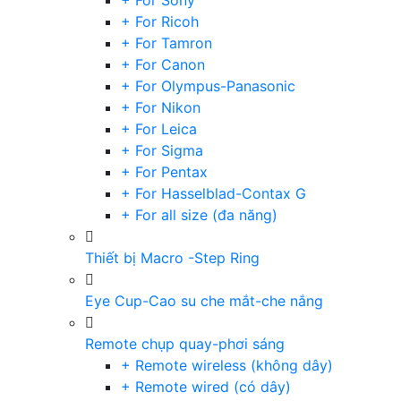
+ For Sony
+ For Ricoh
+ For Tamron
+ For Canon
+ For Olympus-Panasonic
+ For Nikon
+ For Leica
+ For Sigma
+ For Pentax
+ For Hasselblad-Contax G
+ For all size (đa năng)
Thiết bị Macro -Step Ring
Eye Cup-Cao su che mắt-che nắng
Remote chụp quay-phơi sáng
+ Remote wireless (không dây)
+ Remote wired (có dây)