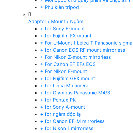
+ Monopod cho quay phim và chụp ảnh
+ Phụ kiện tripod
Adapter / Mount / Ngàm
+ for Sony E-mount
+ for Fujifilm FX mount
+ For L-Mount ( Leica T Panasonic sigma
+ for Canon EOS RF mount mirrorless
+ For Nikon Z-mount mirrorless
+ For Canon EF EFs EOS
+ For Nikon F-mount
+ for Fujifilm GFX mount
+ for Leica M camera
+ for Olympus Panasonic M4/3
+ for Pentax PK
+ for Sony A-mount
+ for ngàm độc lạ
+ for Canon EF-M mirrorless
+ for Nikon 1 mirrorless