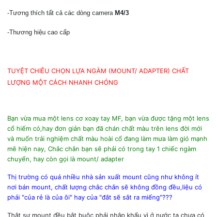
-Tương thích tất cả các dòng camera
M4/3
-Thương hiệu cao cấp
TUYỆT CHIÊU CHỌN LỰA NGÀM (MOUNT/ ADAPTER) CHẤT
LƯỢNG MỘT CÁCH NHANH CHÓNG
Bạn vừa mua một lens cơ xoay tay MF, bạn vừa được tặng một lens
cổ hiếm có,hay đơn giản bạn đã chán chất màu trên lens đời mới
và muốn trải nghiệm chất màu hoài cổ đang làm mưa làm gió mạnh
mẽ hiện nay, Chắc chắn bạn sẽ phải có trong tay 1 chiếc ngàm
chuyển, hay còn gọi là mount/ adapter
Thị trường có quá nhiều nhà sản xuất mount cũng như không ít
nơi bán mount, chất lượng chắc chắn sẽ không đồng đều,liệu có
phải "của rẻ là của ôi" hay của "đắt sẽ sắt ra miếng"???
Thật sự mount đều bắt buộc phải nhập khẩu vì ở nước ta chưa có