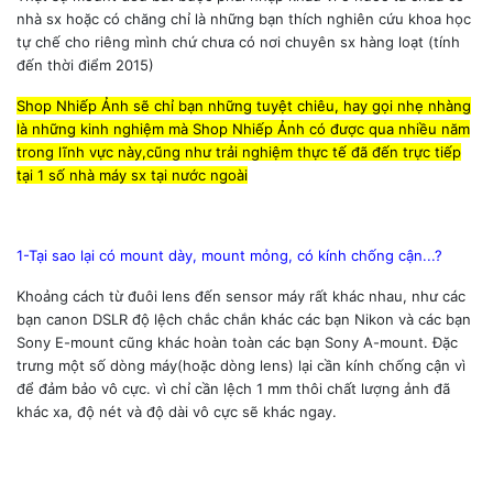
nhà sx hoặc có chăng chỉ là những bạn thích nghiên cứu khoa học
tự chế cho riêng mình chứ chưa có nơi chuyên sx hàng loạt (tính
đến thời điểm 2015)
Shop Nhiếp Ảnh sẽ chỉ bạn những tuyệt chiêu, hay gọi nhẹ nhàng
là những kinh nghiệm mà Shop Nhiếp Ảnh có được qua nhiều năm
trong lĩnh vực này,cũng như trải nghiệm thực tế đã đến trực tiếp
tại 1 số nhà máy sx tại nước ngoài
1-Tại sao lại có mount dày, mount mỏng, có kính chống cận...?
Khoảng cách từ đuôi lens đến sensor máy rất khác nhau, như các
bạn canon DSLR độ lệch chắc chắn khác các bạn Nikon và các bạn
Sony E-mount cũng khác hoàn toàn các bạn Sony A-mount. Đặc
trưng một số dòng máy(hoặc dòng lens) lại cần kính chống cận vì
để đảm bảo vô cực. vì chỉ cần lệch 1 mm thôi chất lượng ảnh đã
khác xa, độ nét và độ dài vô cực sẽ khác ngay.