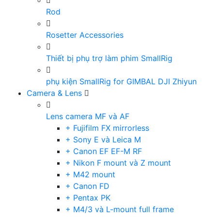
Rod
Rosetter Accessories
Thiết bị phụ trợ làm phim SmallRig
phụ kiện SmallRig for GIMBAL DJI Zhiyun
Camera & Lens
Lens camera MF và AF
+ Fujifilm FX mirrorless
+ Sony E và Leica M
+ Canon EF EF-M RF
+ Nikon F mount và Z mount
+ M42 mount
+ Canon FD
+ Pentax PK
+ M4/3 và L-mount full frame