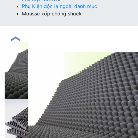
Phụ Kiện độc lạ ngoài danh mục
Mousse xốp chống shock
❮