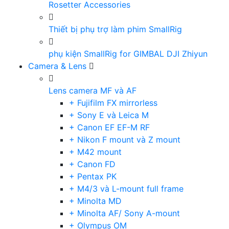
Rosetter Accessories
Thiết bị phụ trợ làm phim SmallRig
phụ kiện SmallRig for GIMBAL DJI Zhiyun
Camera & Lens
Lens camera MF và AF
+ Fujifilm FX mirrorless
+ Sony E và Leica M
+ Canon EF EF-M RF
+ Nikon F mount và Z mount
+ M42 mount
+ Canon FD
+ Pentax PK
+ M4/3 và L-mount full frame
+ Minolta MD
+ Minolta AF/ Sony A-mount
+ Olympus OM