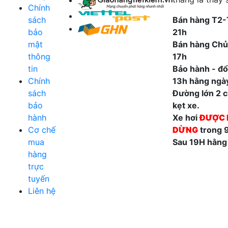
Chính
sách
Bán hàng T2-
bảo
21h
mật
Bán hàng Chủ
thông
17h
tin
Bảo hành - đổi
Chính
13h hằng ngà
sách
Đường lớn 2 ch
bảo
kẹt xe.
hành
Xe hơi
ĐƯỢC 
Cơ chế
DỪNG
trong 
mua
Sau 19H hằng
hàng
trực
tuyến
Liên hệ