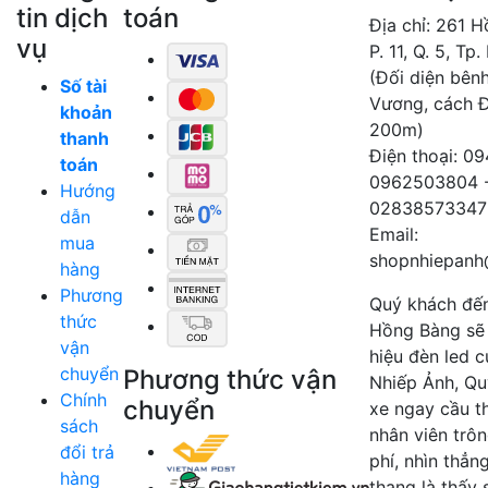
tin dịch
toán
Địa chỉ: 261 
vụ
P. 11, Q. 5, Tp
(Đối diện bên
Số tài
Vương, cách 
khoản
200m)
thanh
Điện thoại: 0
toán
0962503804 
Hướng
02838573347
dẫn
Email:
mua
shopnhiepanh
hàng
Phương
Quý khách đế
thức
Hồng Bàng sẽ
vận
hiệu đèn led 
chuyển
Phương thức vận
Nhiếp Ảnh, Qu
Chính
chuyển
xe ngay cầu t
sách
nhân viên trô
đổi trả
phí, nhìn thẳn
hàng
thang là thấy 