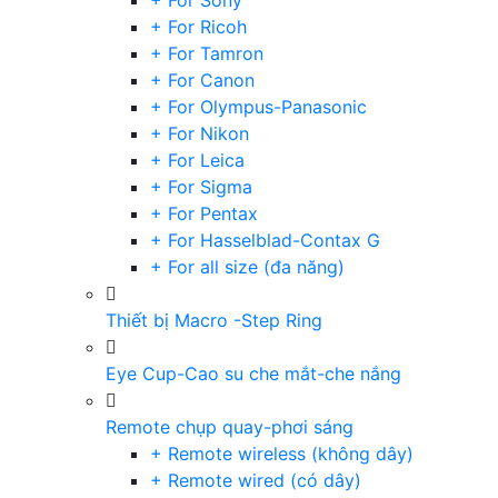
+ For Sony
+ For Ricoh
+ For Tamron
+ For Canon
+ For Olympus-Panasonic
+ For Nikon
+ For Leica
+ For Sigma
+ For Pentax
+ For Hasselblad-Contax G
+ For all size (đa năng)
Thiết bị Macro -Step Ring
Eye Cup-Cao su che mắt-che nắng
Remote chụp quay-phơi sáng
+ Remote wireless (không dây)
+ Remote wired (có dây)