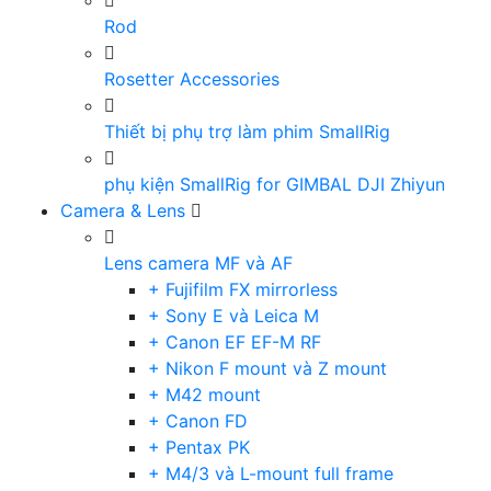
Rod
Rosetter Accessories
Thiết bị phụ trợ làm phim SmallRig
phụ kiện SmallRig for GIMBAL DJI Zhiyun
Camera & Lens
Lens camera MF và AF
+ Fujifilm FX mirrorless
+ Sony E và Leica M
+ Canon EF EF-M RF
+ Nikon F mount và Z mount
+ M42 mount
+ Canon FD
+ Pentax PK
+ M4/3 và L-mount full frame