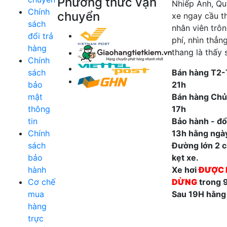
Phương thức vận
Nhiếp Ảnh, Qu
Chính
chuyển
xe ngay cầu t
sách
nhân viên trô
đổi trả
phí, nhìn thẳn
hàng
thang là thấy 
Chính
sách
Bán hàng T2-
bảo
21h
mật
Bán hàng Chủ
thông
17h
tin
Bảo hành - đổi
Chính
13h hằng ngà
sách
Đường lớn 2 ch
bảo
kẹt xe.
hành
Xe hơi
ĐƯỢC 
Cơ chế
DỪNG
trong 
mua
Sau 19H hằng
hàng
trực