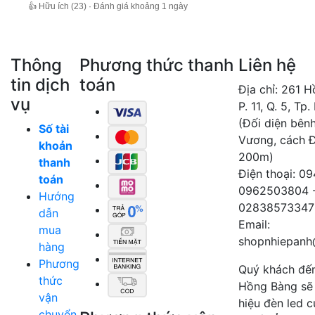
👍 Hữu ích (23) · Đánh giá khoảng 1 ngày
Thông
Phương thức thanh
Liên hệ
tin dịch
toán
Địa chỉ: 261 
vụ
P. 11, Q. 5, Tp
(Đối diện bên
Số tài
Vương, cách 
khoản
200m)
thanh
Điện thoại: 0
toán
0962503804 
Hướng
02838573347
dẫn
Email:
mua
shopnhiepanh
hàng
Phương
Quý khách đế
thức
Hồng Bàng sẽ
vận
hiệu đèn led 
chuyển