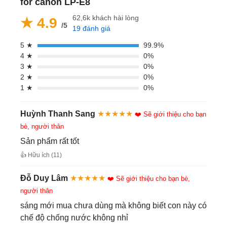
for canon LP-E8
62,6k khách hài lòng
★ 4.9
/5
19 đánh giá
5 ★
99.9%
4 ★
0%
3 ★
0%
2 ★
0%
1 ★
0%
Huỳnh Thanh Sang
★★★★★
❤️ Sẽ giới thiệu cho bạn
bè, người thân
Sản phẩm rất tốt
👍 Hữu ích (11)
Đỗ Duy Lâm
★★★★★
❤️ Sẽ giới thiệu cho bạn bè,
người thân
sáng mới mua chưa dùng mà không biết con này có
chế độ chống nước không nhỉ