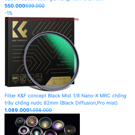
550.000
599.000
-1%
Filter K&F concept Black Mist 1/8 Nano-X MRC chống
trầy chống nước 82mm (Black Diffusion,Pro mist)
1.089.000
1.098.000