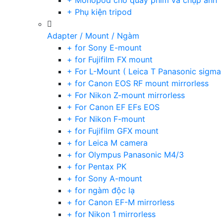
+ Monopod cho quay phim và chụp ảnh
+ Phụ kiện tripod
Adapter / Mount / Ngàm
+ for Sony E-mount
+ for Fujifilm FX mount
+ For L-Mount ( Leica T Panasonic sigma
+ for Canon EOS RF mount mirrorless
+ For Nikon Z-mount mirrorless
+ For Canon EF EFs EOS
+ For Nikon F-mount
+ for Fujifilm GFX mount
+ for Leica M camera
+ for Olympus Panasonic M4/3
+ for Pentax PK
+ for Sony A-mount
+ for ngàm độc lạ
+ for Canon EF-M mirrorless
+ for Nikon 1 mirrorless