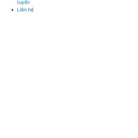
tuyến
Liên hệ