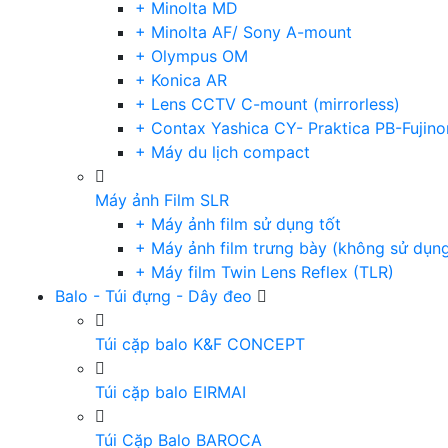
+ Minolta MD
+ Minolta AF/ Sony A-mount
+ Olympus OM
+ Konica AR
+ Lens CCTV C-mount (mirrorless)
+ Contax Yashica CY- Praktica PB-Fujino
+ Máy du lịch compact
Máy ảnh Film SLR
+ Máy ảnh film sử dụng tốt
+ Máy ảnh film trưng bày (không sử dụn
+ Máy film Twin Lens Reflex (TLR)
Balo - Túi đựng - Dây đeo
Túi cặp balo K&F CONCEPT
Túi cặp balo EIRMAI
Túi Cặp Balo BAROCA