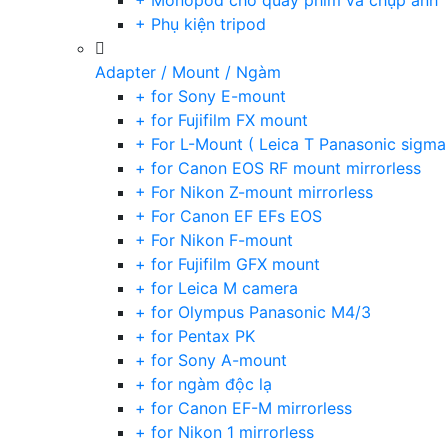
+ Monopod cho quay phim và chụp ảnh
+ Phụ kiện tripod
Adapter / Mount / Ngàm
+ for Sony E-mount
+ for Fujifilm FX mount
+ For L-Mount ( Leica T Panasonic sigma
+ for Canon EOS RF mount mirrorless
+ For Nikon Z-mount mirrorless
+ For Canon EF EFs EOS
+ For Nikon F-mount
+ for Fujifilm GFX mount
+ for Leica M camera
+ for Olympus Panasonic M4/3
+ for Pentax PK
+ for Sony A-mount
+ for ngàm độc lạ
+ for Canon EF-M mirrorless
+ for Nikon 1 mirrorless