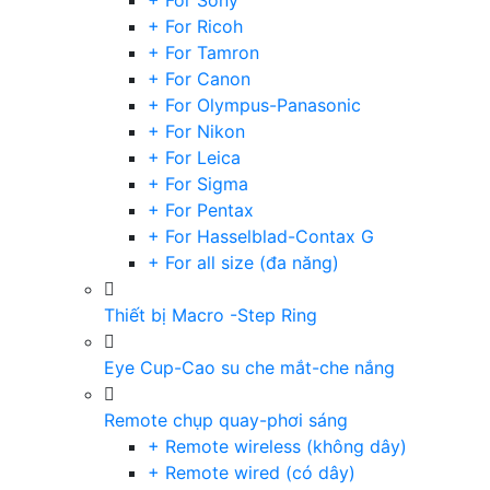
+ For Sony
+ For Ricoh
+ For Tamron
+ For Canon
+ For Olympus-Panasonic
+ For Nikon
+ For Leica
+ For Sigma
+ For Pentax
+ For Hasselblad-Contax G
+ For all size (đa năng)
Thiết bị Macro -Step Ring
Eye Cup-Cao su che mắt-che nắng
Remote chụp quay-phơi sáng
+ Remote wireless (không dây)
+ Remote wired (có dây)