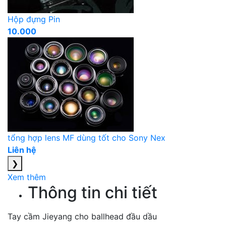
Hộp đựng Pin
10.000
tổng hợp lens MF dùng tốt cho Sony Nex
Liên hệ
❯
Xem thêm
Thông tin chi tiết
Tay cầm Jieyang cho ballhead đầu dầu