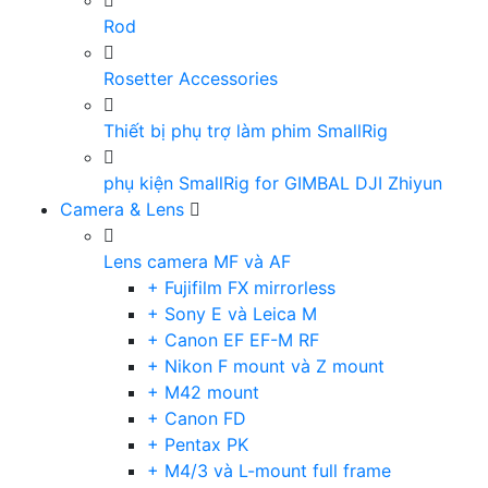
Rod
Rosetter Accessories
Thiết bị phụ trợ làm phim SmallRig
phụ kiện SmallRig for GIMBAL DJI Zhiyun
Camera & Lens
Lens camera MF và AF
+ Fujifilm FX mirrorless
+ Sony E và Leica M
+ Canon EF EF-M RF
+ Nikon F mount và Z mount
+ M42 mount
+ Canon FD
+ Pentax PK
+ M4/3 và L-mount full frame