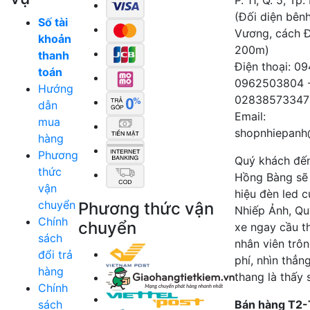
(Đối diện bên
Số tài
Vương, cách 
khoản
200m)
thanh
Điện thoại: 0
toán
0962503804 
Hướng
02838573347
dẫn
Email:
mua
shopnhiepanh
hàng
Phương
Quý khách đế
thức
Hồng Bàng sẽ
vận
hiệu đèn led 
chuyển
Phương thức vận
Nhiếp Ảnh, Qu
Chính
chuyển
xe ngay cầu t
sách
nhân viên trô
đổi trả
phí, nhìn thẳn
hàng
thang là thấy 
Chính
sách
Bán hàng T2-