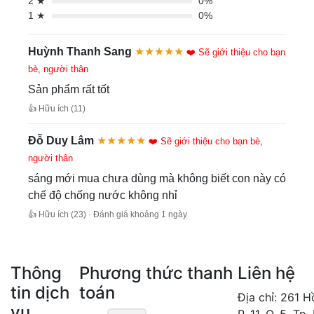
2 ★
0%
1 ★
0%
Huỳnh Thanh Sang
★★★★★
❤️ Sẽ giới thiệu cho bạn
bè, người thân
Sản phẩm rất tốt
👍 Hữu ích (11)
Đỗ Duy Lâm
★★★★★
❤️ Sẽ giới thiệu cho bạn bè,
người thân
sáng mới mua chưa dùng mà không biết con này có
chế độ chống nước không nhỉ
👍 Hữu ích (23) · Đánh giá khoảng 1 ngày
Thông
Phương thức thanh
Liên hệ
tin dịch
toán
Địa chỉ: 261 
vụ
P. 11, Q. 5, Tp