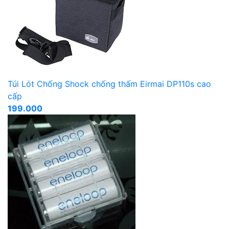
Túi Lót Chống Shock chống thấm Eirmai DP110s cao
cấp
199.000