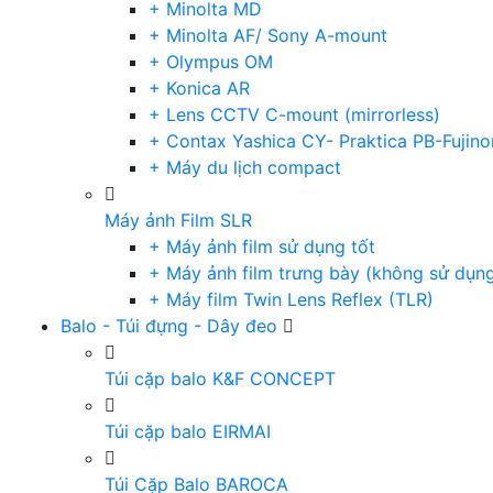
+ Minolta MD
+ Minolta AF/ Sony A-mount
+ Olympus OM
+ Konica AR
+ Lens CCTV C-mount (mirrorless)
+ Contax Yashica CY- Praktica PB-Fujino
+ Máy du lịch compact
Máy ảnh Film SLR
+ Máy ảnh film sử dụng tốt
+ Máy ảnh film trưng bày (không sử dụn
+ Máy film Twin Lens Reflex (TLR)
Balo - Túi đựng - Dây đeo
Túi cặp balo K&F CONCEPT
Túi cặp balo EIRMAI
Túi Cặp Balo BAROCA