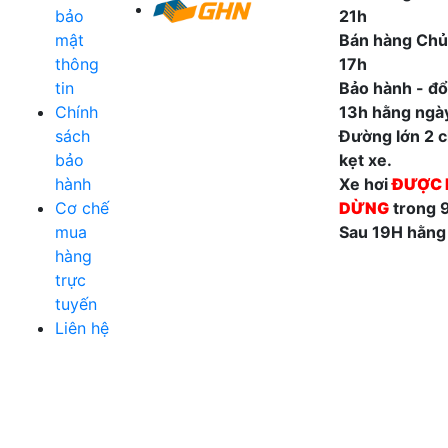
bảo
21h
mật
Bán hàng Chủ
thông
17h
tin
Bảo hành - đổi
Chính
13h hằng ngà
sách
Đường lớn 2 ch
bảo
kẹt xe.
hành
Xe hơi
ĐƯỢC 
Cơ chế
DỪNG
trong 
mua
Sau 19H hằng
hàng
trực
tuyến
Liên hệ