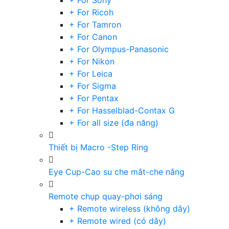
+ For Sony
+ For Ricoh
+ For Tamron
+ For Canon
+ For Olympus-Panasonic
+ For Nikon
+ For Leica
+ For Sigma
+ For Pentax
+ For Hasselblad-Contax G
+ For all size (đa năng)
Thiết bị Macro -Step Ring
Eye Cup-Cao su che mắt-che nắng
Remote chụp quay-phơi sáng
+ Remote wireless (không dây)
+ Remote wired (có dây)