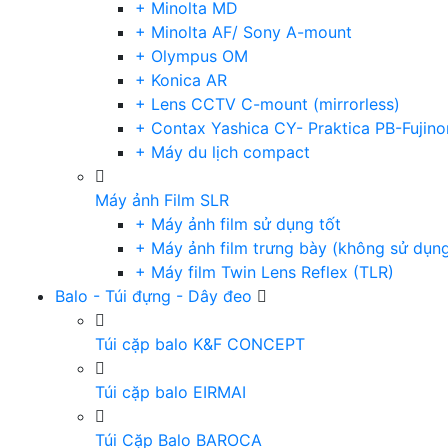
+ Minolta MD
+ Minolta AF/ Sony A-mount
+ Olympus OM
+ Konica AR
+ Lens CCTV C-mount (mirrorless)
+ Contax Yashica CY- Praktica PB-Fujino
+ Máy du lịch compact
Máy ảnh Film SLR
+ Máy ảnh film sử dụng tốt
+ Máy ảnh film trưng bày (không sử dụn
+ Máy film Twin Lens Reflex (TLR)
Balo - Túi đựng - Dây đeo
Túi cặp balo K&F CONCEPT
Túi cặp balo EIRMAI
Túi Cặp Balo BAROCA