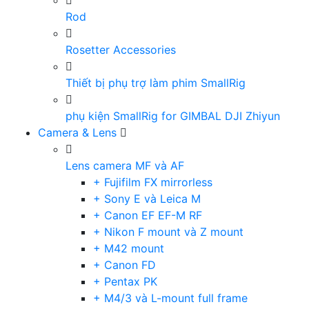
Rod
Rosetter Accessories
Thiết bị phụ trợ làm phim SmallRig
phụ kiện SmallRig for GIMBAL DJI Zhiyun
Camera & Lens
Lens camera MF và AF
+ Fujifilm FX mirrorless
+ Sony E và Leica M
+ Canon EF EF-M RF
+ Nikon F mount và Z mount
+ M42 mount
+ Canon FD
+ Pentax PK
+ M4/3 và L-mount full frame