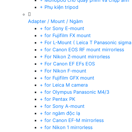
+ Monopod cho quay phim và chụp ảnh
+ Phụ kiện tripod
Adapter / Mount / Ngàm
+ for Sony E-mount
+ for Fujifilm FX mount
+ For L-Mount ( Leica T Panasonic sigma
+ for Canon EOS RF mount mirrorless
+ For Nikon Z-mount mirrorless
+ For Canon EF EFs EOS
+ For Nikon F-mount
+ for Fujifilm GFX mount
+ for Leica M camera
+ for Olympus Panasonic M4/3
+ for Pentax PK
+ for Sony A-mount
+ for ngàm độc lạ
+ for Canon EF-M mirrorless
+ for Nikon 1 mirrorless