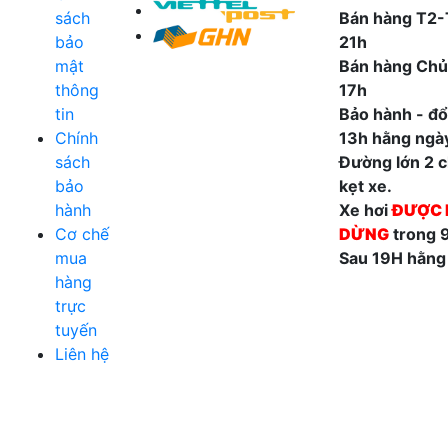
sách
Bán hàng T2-
bảo
21h
mật
Bán hàng Chủ
thông
17h
tin
Bảo hành - đổi
Chính
13h hằng ngà
sách
Đường lớn 2 ch
bảo
kẹt xe.
hành
Xe hơi
ĐƯỢC 
Cơ chế
DỪNG
trong 
mua
Sau 19H hằng
hàng
trực
tuyến
Liên hệ