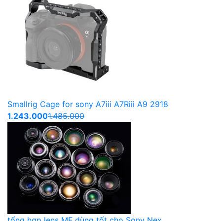
Smallrig Cage for sony A7iii A7Riii A9 2918
1.243.000
1.485.000
tổng hợp lens MF dùng tốt cho Sony Nex