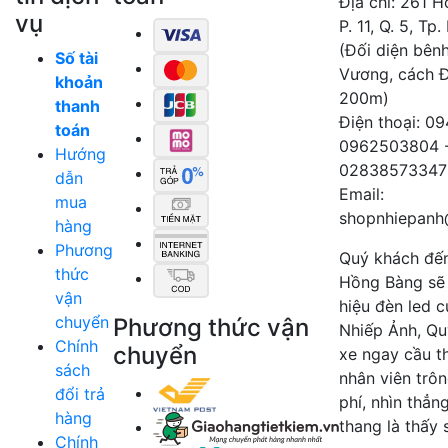
Địa chỉ: 261 
vụ
P. 11, Q. 5, Tp
(Đối diện bên
Số tài
Vương, cách 
khoản
200m)
thanh
Điện thoại: 0
toán
0962503804 
Hướng
02838573347
dẫn
Email:
mua
shopnhiepanh
hàng
Phương
Quý khách đế
thức
Hồng Bàng sẽ
vận
hiệu đèn led 
chuyển
Phương thức vận
Nhiếp Ảnh, Qu
Chính
chuyển
xe ngay cầu t
sách
nhân viên trô
đổi trả
phí, nhìn thẳn
hàng
thang là thấy 
Chính