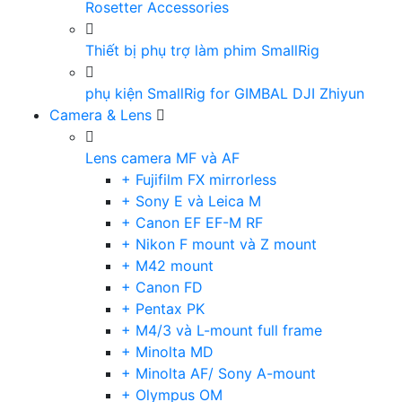
Rosetter Accessories
Thiết bị phụ trợ làm phim SmallRig
phụ kiện SmallRig for GIMBAL DJI Zhiyun
Camera & Lens
Lens camera MF và AF
+ Fujifilm FX mirrorless
+ Sony E và Leica M
+ Canon EF EF-M RF
+ Nikon F mount và Z mount
+ M42 mount
+ Canon FD
+ Pentax PK
+ M4/3 và L-mount full frame
+ Minolta MD
+ Minolta AF/ Sony A-mount
+ Olympus OM