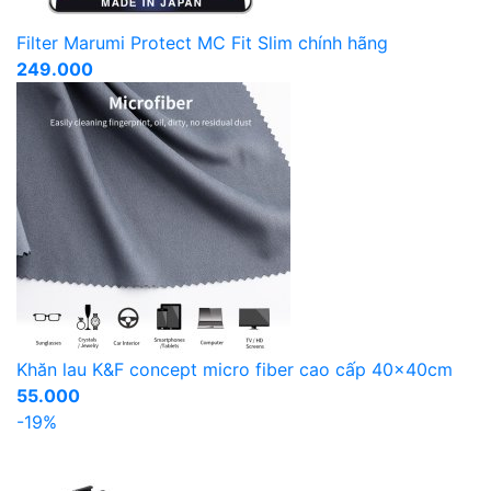
Filter Marumi Protect MC Fit Slim chính hãng
249.000
Khăn lau K&F concept micro fiber cao cấp 40x40cm
55.000
-19%