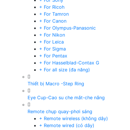
+ For Sony
+ For Ricoh
+ For Tamron
+ For Canon
+ For Olympus-Panasonic
+ For Nikon
+ For Leica
+ For Sigma
+ For Pentax
+ For Hasselblad-Contax G
+ For all size (đa năng)
Thiết bị Macro -Step Ring
Eye Cup-Cao su che mắt-che nắng
Remote chụp quay-phơi sáng
+ Remote wireless (không dây)
+ Remote wired (có dây)