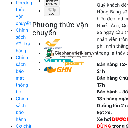
Phương
Quý khách đế
thức
Hồng Bàng sẽ
vận
hiệu đèn led 
chuyển
Phương thức vận
Nhiếp Ảnh, Qu
Chính
chuyển
xe ngay cầu t
sách
nhân viên trô
đổi trả
phí, nhìn thẳn
hàng
thang là thấy 
Chính
sách
Bán hàng T2-
bảo
21h
mật
Bán hàng Chủ
thông
17h
tin
Bảo hành - đổi
Chính
13h hằng ngà
sách
Đường lớn 2 ch
bảo
kẹt xe.
hành
Xe hơi
ĐƯỢC 
Cơ chế
DỪNG
trong 