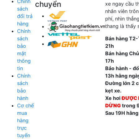
Chính
chuyển
xe ngay cầu t
sách
nhân viên trô
đổi trả
phí, nhìn thẳn
hàng
thang là thấy 
Chính
sách
Bán hàng T2-
bảo
21h
mật
Bán hàng Chủ
thông
17h
tin
Bảo hành - đổi
Chính
13h hằng ngà
sách
Đường lớn 2 ch
bảo
kẹt xe.
hành
Xe hơi
ĐƯỢC 
Cơ chế
DỪNG
trong 
mua
Sau 19H hằng
hàng
trực
tuyến