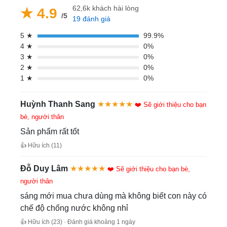
62,6k khách hài lòng
★ 4.9
/5
19 đánh giá
5 ★
99.9%
4 ★
0%
3 ★
0%
2 ★
0%
1 ★
0%
Huỳnh Thanh Sang
★★★★★
❤️ Sẽ giới thiệu cho bạn
bè, người thân
Sản phẩm rất tốt
👍 Hữu ích (11)
Đỗ Duy Lâm
★★★★★
❤️ Sẽ giới thiệu cho bạn bè,
người thân
sáng mới mua chưa dùng mà không biết con này có
chế độ chống nước không nhỉ
👍 Hữu ích (23) · Đánh giá khoảng 1 ngày