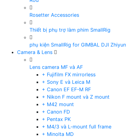
Rod
Rosetter Accessories
Thiết bị phụ trợ làm phim SmallRig
phụ kiện SmallRig for GIMBAL DJI Zhiyun
Camera & Lens
Lens camera MF và AF
+ Fujifilm FX mirrorless
+ Sony E và Leica M
+ Canon EF EF-M RF
+ Nikon F mount và Z mount
+ M42 mount
+ Canon FD
+ Pentax PK
+ M4/3 và L-mount full frame
+ Minolta MD