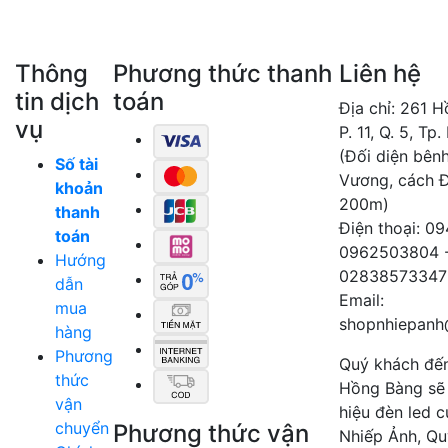
Thông
Phương thức thanh
Liên hệ
tin dịch
toán
Địa chỉ: 261 
vụ
P. 11, Q. 5, Tp
(Đối diện bên
Số tài
Vương, cách 
khoản
200m)
thanh
Điện thoại: 0
toán
0962503804 
Hướng
02838573347
dẫn
Email:
mua
shopnhiepanh
hàng
Phương
Quý khách đế
thức
Hồng Bàng sẽ
vận
hiệu đèn led 
chuyển
Phương thức vận
Nhiếp Ảnh, Qu