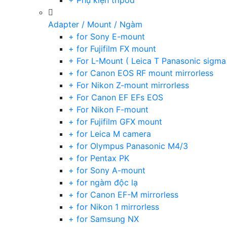
+ Phụ kiện tripod
Adapter / Mount / Ngàm
+ for Sony E-mount
+ for Fujifilm FX mount
+ For L-Mount ( Leica T Panasonic sigma
+ for Canon EOS RF mount mirrorless
+ For Nikon Z-mount mirrorless
+ For Canon EF EFs EOS
+ For Nikon F-mount
+ for Fujifilm GFX mount
+ for Leica M camera
+ for Olympus Panasonic M4/3
+ for Pentax PK
+ for Sony A-mount
+ for ngàm độc lạ
+ for Canon EF-M mirrorless
+ for Nikon 1 mirrorless
+ for Samsung NX