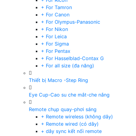
+ For Ricoh
+ For Tamron
+ For Canon
+ For Olympus-Panasonic
+ For Nikon
+ For Leica
+ For Sigma
+ For Pentax
+ For Hasselblad-Contax G
+ For all size (đa năng)
Thiết bị Macro -Step Ring
Eye Cup-Cao su che mắt-che nắng
Remote chụp quay-phơi sáng
+ Remote wireless (không dây)
+ Remote wired (có dây)
+ dây sync kết nối remote