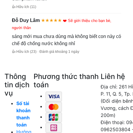
👍 Hữu ích (11)
Đỗ Duy Lâm
★★★★★
❤️ Sẽ giới thiệu cho bạn bè,
người thân
sáng mới mua chưa dùng mà không biết con này có
chế độ chống nước không nhỉ
👍 Hữu ích (23) · Đánh giá khoảng 1 ngày
Thông
Phương thức thanh
Liên hệ
tin dịch
toán
Địa chỉ: 261 
vụ
P. 11, Q. 5, Tp
(Đối diện bên
Số tài
Vương, cách 
khoản
200m)
thanh
Điện thoại: 0
toán
0962503804 
Hướng