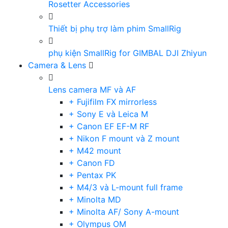
Rosetter Accessories
Thiết bị phụ trợ làm phim SmallRig
phụ kiện SmallRig for GIMBAL DJI Zhiyun
Camera & Lens
Lens camera MF và AF
+ Fujifilm FX mirrorless
+ Sony E và Leica M
+ Canon EF EF-M RF
+ Nikon F mount và Z mount
+ M42 mount
+ Canon FD
+ Pentax PK
+ M4/3 và L-mount full frame
+ Minolta MD
+ Minolta AF/ Sony A-mount
+ Olympus OM