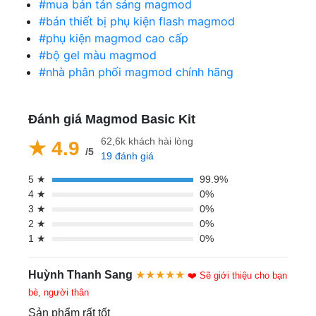
#mua bán tản sáng magmod
#bán thiết bị phụ kiện flash magmod
#phụ kiện magmod cao cấp
#bộ gel màu magmod
#nhà phân phối magmod chính hãng
Đánh giá Magmod Basic Kit
62,6k khách hài lòng
★ 4.9
/5
19 đánh giá
5 ★
99.9%
4 ★
0%
3 ★
0%
2 ★
0%
1 ★
0%
Huỳnh Thanh Sang
★★★★★
❤️ Sẽ giới thiệu cho bạn
bè, người thân
Sản phẩm rất tốt