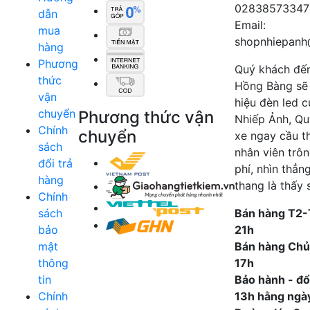
02838573347
dẫn
Email:
mua
shopnhiepanh
hàng
Phương
Quý khách đế
thức
Hồng Bàng sẽ
vận
hiệu đèn led 
chuyển
Phương thức vận
Nhiếp Ảnh, Qu
Chính
chuyển
xe ngay cầu t
sách
nhân viên trô
đổi trả
phí, nhìn thẳn
hàng
thang là thấy 
Chính
sách
Bán hàng T2-
bảo
21h
mật
Bán hàng Chủ
thông
17h
tin
Bảo hành - đổi
Chính
13h hằng ngà