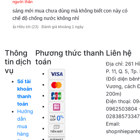
người thân
sáng mới mua chưa dùng mà không biết con này có
chế độ chống nước không nhỉ
👍 Hữu ích (23) · Đánh giá khoảng 1 ngày
Thông
Phương thức thanh
Liên hệ
tin dịch
toán
Địa chỉ: 261 
vụ
P. 11, Q. 5, Tp
(Đối diện bên
Số tài
Vương, cách 
khoản
200m)
thanh
Điện thoại: 0
toán
0962503804 
Hướng
02838573347
dẫn
Email:
mua
shopnhiepanh
hàng