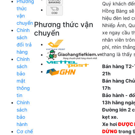
Phương
Quý khách đế
thức
Hồng Bàng sẽ
vận
hiệu đèn led 
chuyển
Phương thức vận
Nhiếp Ảnh, Qu
Chính
chuyển
xe ngay cầu t
sách
nhân viên trô
đổi trả
phí, nhìn thẳn
hàng
thang là thấy 
Chính
sách
Bán hàng T2-
bảo
21h
mật
Bán hàng Chủ
thông
17h
tin
Bảo hành - đổi
Chính
13h hằng ngà
sách
Đường lớn 2 ch
bảo
kẹt xe.
hành
Xe hơi
ĐƯỢC 
Cơ chế
DỪNG
trong 