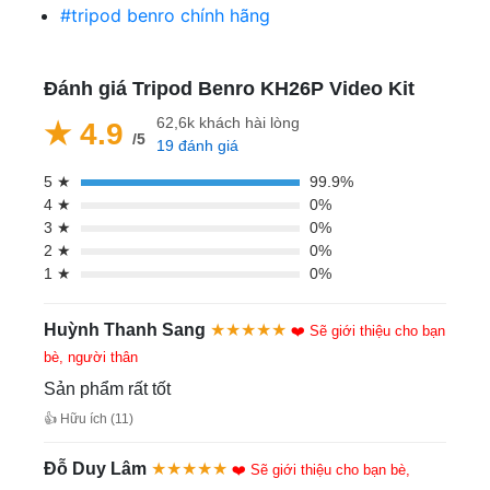
#tripod benro chính hãng
Đánh giá Tripod Benro KH26P Video Kit
62,6k khách hài lòng
★ 4.9
/5
19 đánh giá
5 ★
99.9%
4 ★
0%
3 ★
0%
2 ★
0%
1 ★
0%
Huỳnh Thanh Sang
★★★★★
❤️ Sẽ giới thiệu cho bạn
bè, người thân
Sản phẩm rất tốt
👍 Hữu ích (11)
Đỗ Duy Lâm
★★★★★
❤️ Sẽ giới thiệu cho bạn bè,