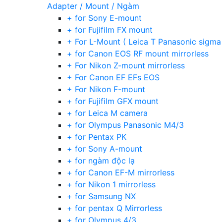
Adapter / Mount / Ngàm
+ for Sony E-mount
+ for Fujifilm FX mount
+ For L-Mount ( Leica T Panasonic sigma
+ for Canon EOS RF mount mirrorless
+ For Nikon Z-mount mirrorless
+ For Canon EF EFs EOS
+ For Nikon F-mount
+ for Fujifilm GFX mount
+ for Leica M camera
+ for Olympus Panasonic M4/3
+ for Pentax PK
+ for Sony A-mount
+ for ngàm độc lạ
+ for Canon EF-M mirrorless
+ for Nikon 1 mirrorless
+ for Samsung NX
+ for pentax Q Mirrorless
+ for Olympus 4/3