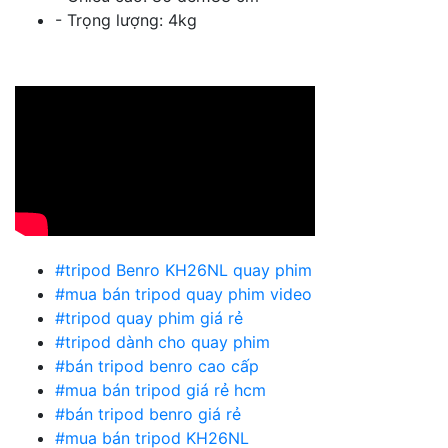
- Trọng lượng: 4kg
#tripod Benro KH26NL quay phim
#mua bán tripod quay phim video
#tripod quay phim giá rẻ
#tripod dành cho quay phim
#bán tripod benro cao cấp
#mua bán tripod giá rẻ hcm
#bán tripod benro giá rẻ
#mua bán tripod KH26NL