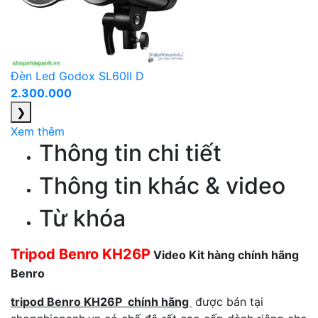
Đèn Led Godox SL60II D
2.300.000
❯
Xem thêm
Thông tin chi tiết
Thông tin khác & video
Từ khóa
Tripod Benro KH26P
Video Kit hàng chính hãng
Benro
tripod Benro KH26P chính hãng
được bán tại