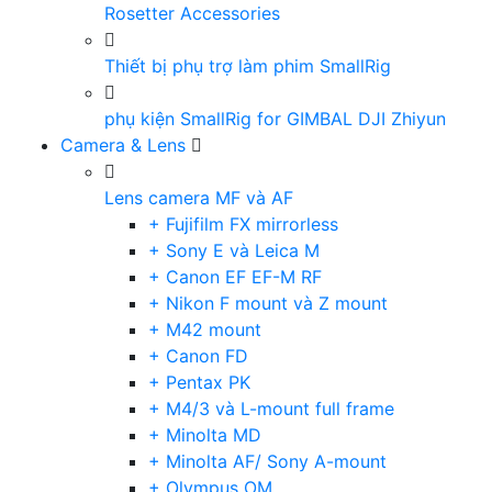
Rosetter Accessories
Thiết bị phụ trợ làm phim SmallRig
phụ kiện SmallRig for GIMBAL DJI Zhiyun
Camera & Lens
Lens camera MF và AF
+ Fujifilm FX mirrorless
+ Sony E và Leica M
+ Canon EF EF-M RF
+ Nikon F mount và Z mount
+ M42 mount
+ Canon FD
+ Pentax PK
+ M4/3 và L-mount full frame
+ Minolta MD
+ Minolta AF/ Sony A-mount
+ Olympus OM