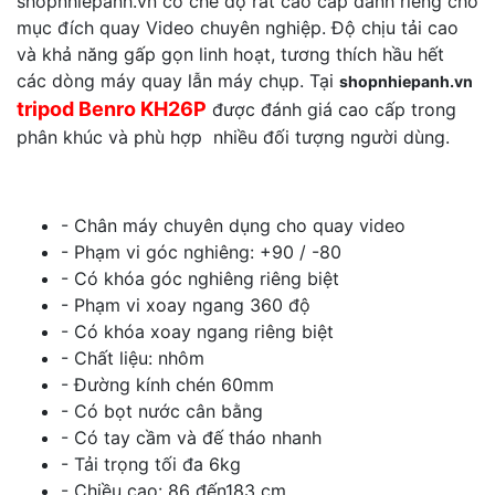
shopnhiepanh.vn có chế độ rất cao cấp dành riêng cho
mục đích quay Video chuyên nghiệp. Độ chịu tải cao
và khả năng gấp gọn linh hoạt, tương thích hầu hết
các dòng máy quay lẫn máy chụp. Tại
shopnhiepanh.vn
tripod Benro KH26P
được đánh giá cao cấp trong
phân khúc và phù hợp nhiều đối tượng người dùng.
- Chân máy chuyên dụng cho quay video
- Phạm vi góc nghiêng: +90 / -80
- Có khóa góc nghiêng riêng biệt
- Phạm vi xoay ngang 360 độ
- Có khóa xoay ngang riêng biệt
- Chất liệu: nhôm
- Đường kính chén 60mm
- Có bọt nước cân bằng
- Có tay cầm và đế tháo nhanh
- Tải trọng tối đa 6kg
- Chiều cao: 86 đến183 cm