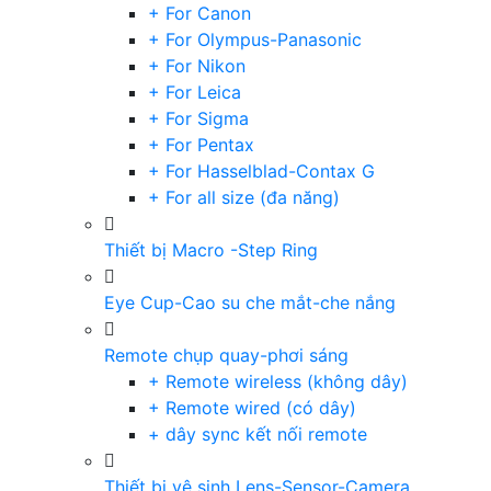
+ For Canon
+ For Olympus-Panasonic
+ For Nikon
+ For Leica
+ For Sigma
+ For Pentax
+ For Hasselblad-Contax G
+ For all size (đa năng)
Thiết bị Macro -Step Ring
Eye Cup-Cao su che mắt-che nắng
Remote chụp quay-phơi sáng
+ Remote wireless (không dây)
+ Remote wired (có dây)
+ dây sync kết nối remote
Thiết bị vệ sinh Lens-Sensor-Camera